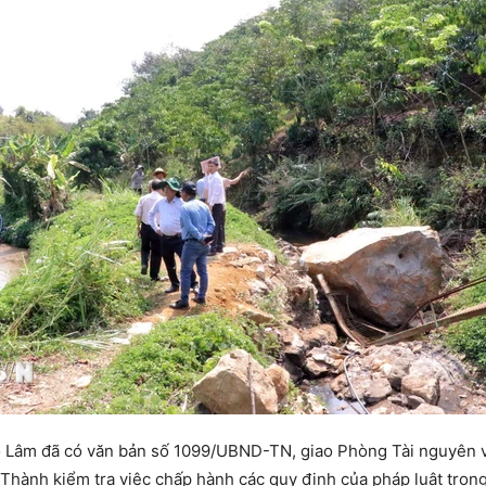
Lâm đã có văn bản số 1099/UBND-TN, giao Phòng Tài nguyên và
Thành kiểm tra việc chấp hành các quy định của pháp luật trong 