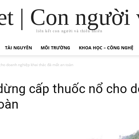
t | Con người 
liên kết con người và thiên nhiên
TÀI NGUYÊN
MÔI TRƯỜNG
KHOA HỌC – CÔNG NGHỆ
ho doanh nghiệp khai thác đá mất an toàn
ừng cấp thuốc nổ cho d
toàn