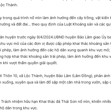
Lộc Thành.
ày trong quá trình nổ mìn làm ảnh hưởng đến cây trồng, vật kiến
 trường và đất đai… theo quy định của Luật Khoáng sản và các qu
dân huyện trước ngày 9/4/2024.UBND huyện Bảo Lâm giao Ủy ba
 khu vực mỏ của các đơn vị được cấp phép khai thác khoáng sản 
rái phép, làm ảnh hưởng đến các hộ dân xung quanh khu vực mỏ; t
ờng hợp khai thác khoáng sản trái phép, làm ảnh hưởng đến khu
n khi vượt thẩm quyền giải quyết.
ới Thôn 10, xã Lộc Thành, huyện Bảo Lâm (Lâm Đồng), phản ánh 
n xuống, xuyên qua và làm đổ sập một căn nhà trong vườn, sập c
y Trách nhiệm hữu hạn Khai thác đá Thái Sơn nổ mìn, khiến nhiề
 hộ dân trong khu vực.