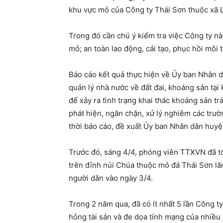
khu vực mỏ của Công ty Thái Sơn thuộc xã 
Trong đó cần chú ý kiểm tra việc Công ty n
mỏ; an toàn lao động, cải tạo, phục hồi môi
Báo cáo kết quả thực hiện về Ủy ban Nhân 
quản lý nhà nước về đất đai, khoáng sản tại
để xảy ra tình trạng khai thác khoáng sản t
phát hiện, ngăn chặn, xử lý nghiêm các trư
thời báo cáo, đề xuất Ủy ban Nhân dân huyệ
Trước đó, sáng 4/4, phóng viên TTXVN đã t
trên đỉnh núi Chúa thuộc mỏ đá Thái Sơn lă
người dân vào ngày 3/4.
Trong 2 năm qua, đã có ít nhất 5 lần Công t
hỏng tài sản và đe dọa tính mạng của nhiều