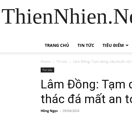
ThienNhien.Ne
TRANG CHỦ
TIN TỨC
TIÊU ĐIỂM
Home
Tin tức
Lâm Đồng: Tạm dừng cấp thuốc nổ c
Tin tức
Lâm Đồng: Tạm d
thác đá mất an 
Hồng Ngọc
-
05/04/2024