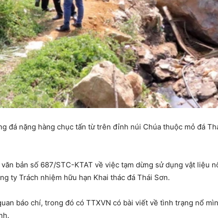
g đá nặng hàng chục tấn từ trên đỉnh núi Chúa thuộc mỏ đá Thá
ăn bản số 687/STC-KTAT về việc tạm dừng sử dụng vật liệu nổ 
g ty Trách nhiệm hữu hạn Khai thác đá Thái Sơn.
uan báo chí, trong đó có TTXVN có bài viết về tình trạng nổ mì
nh.