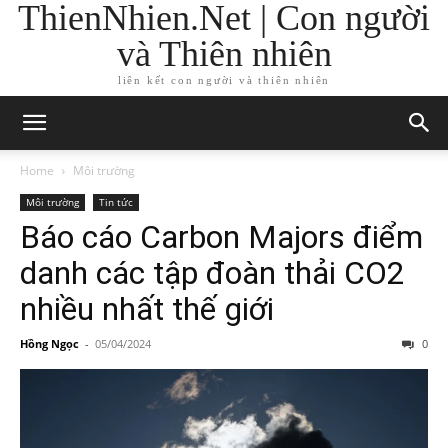
ThienNhien.Net | Con người
và Thiên nhiên
liên kết con người và thiên nhiên
Home
Môi trường
Môi trường
Tin tức
Báo cáo Carbon Majors điểm
danh các tập đoàn thải CO2
nhiều nhất thế giới
Hồng Ngọc
-
05/04/2024
0