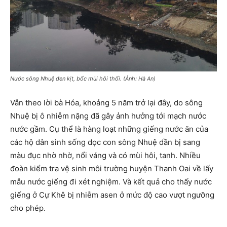
Nước sông Nhuệ đen kịt, bốc mùi hôi thối. (Ảnh: Hà An)
Vẫn theo lời bà Hóa, khoảng 5 năm trở lại đây, do sông
Nhuệ bị ô nhiễm nặng đã gây ảnh hưởng tới mạch nước
nước gầm. Cụ thể là hàng loạt những giếng nước ăn của
các hộ dân sinh sống dọc con sông Nhuệ dần bị sang
màu đục nhờ nhờ, nổi váng và có mùi hôi, tanh. Nhiều
đoàn kiểm tra vệ sinh môi trường huyện Thanh Oai về lấy
mẫu nước giếng đi xét nghiệm. Và kết quả cho thấy nước
giếng ở Cự Khê bị nhiễm asen ở mức độ cao vượt ngưỡng
cho phép.