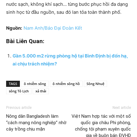
nước sạch, không khí sạch… từng bước phục hồi đa dạng
sinh học từ đầu nguồn, sau đó lan tỏa toàn thành phố.
Nguồn:
Nam Anh/Báo Đại Đoàn Kết
Bài Liên Quan:
Gần 5.000 m2 rừng phòng hộ tại Bình Định bị đốn hạ,
ai chịu trách nhiệm?
TAGS
ô nhiễm sông
ô nhiễm sông hồ
Sông Nhuệ
sông Tô Lịch
xả thải
Previous article
Next article
Nông dân Bangladesh làm
Việt Nam hợp tác với một số
“cách mạng nông nghiệp” nhờ
quốc gia châu Phi phòng,
cây trồng chịu mặn
chống tội phạm xuyên quốc
gia về buôn bán ĐVHD