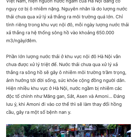
Việt Nam, hiện nguồn nước ngầm của Hà Nội đang có
nguy cơ bị ô nhiễm nặng. Nguyên nhân là do lượng nước
thải chưa qua xử lý xả thẳng ra môi trường quá lớn. Chỉ
tính riêng trong khu vực nội đô, mỗi ngày lượng nước thải
xả thẳng ra hệ thống sông hồ vào khoảng 650.000
m3/ngày/đêm.
Phần lớn lượng nước thải ở khu vực nội đô Hà Nội vẫn
chưa được xử lý triệt để. Nước thải chưa qua xử lý xả
thẳng ra sông hồ sẽ gây ô nhiễm môi trường trầm trọng,
ảnh hưởng tới đời sống, sức khỏe cộng đồng người dân.
Hiện nhiều khu vực ở Hà Nội, nước ngầm bị nhiễm các
độc tố chính như Măng gan, Sắt, Asen và Amoni… Đáng
lưu ý, khi Amoni đi vào cơ thể thì sẽ làm thay đổi hồng
cầu, gây ra một số bệnh nan y.