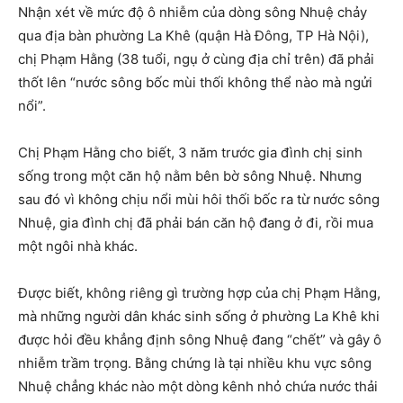
Nhận xét về mức độ ô nhiễm của dòng sông Nhuệ chảy
qua địa bàn phường La Khê (quận Hà Đông, TP Hà Nội),
chị Phạm Hằng (38 tuổi, ngụ ở cùng địa chỉ trên) đã phải
thốt lên “nước sông bốc mùi thối không thể nào mà ngửi
nổi”.
Chị Phạm Hằng cho biết, 3 năm trước gia đình chị sinh
sống trong một căn hộ nằm bên bờ sông Nhuệ. Nhưng
sau đó vì không chịu nổi mùi hôi thối bốc ra từ nước sông
Nhuệ, gia đình chị đã phải bán căn hộ đang ở đi, rồi mua
một ngôi nhà khác.
Được biết, không riêng gì trường hợp của chị Phạm Hằng,
mà những người dân khác sinh sống ở phường La Khê khi
được hỏi đều khẳng định sông Nhuệ đang “chết” và gây ô
nhiễm trầm trọng. Bằng chứng là tại nhiều khu vực sông
Nhuệ chẳng khác nào một dòng kênh nhỏ chứa nước thải