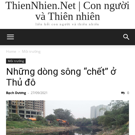
ThienNhien.Net | Con người
và Thiên nhiên
liên kết con người và thiên nhiên
Home
Môi trường
Môi trường
Những dòng sông “chết” ở
Thủ đô
Bạch Dương
-
27/09/2021
0