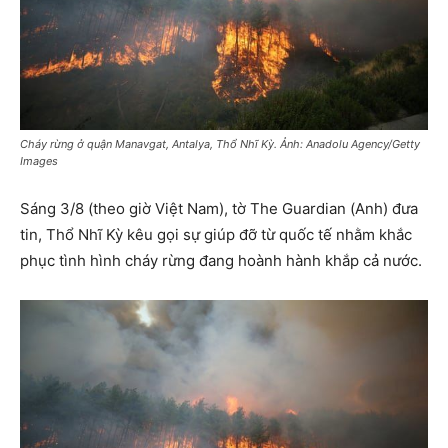
Cháy rừng ở quận Manavgat, Antalya, Thổ Nhĩ Kỳ. Ảnh: Anadolu Agency/Getty
Images
Sáng 3/8 (theo giờ Việt Nam), tờ The Guardian (Anh) đưa
tin, Thổ Nhĩ Kỳ kêu gọi sự giúp đỡ từ quốc tế nhằm khắc
phục tình hình cháy rừng đang hoành hành khắp cả nước.