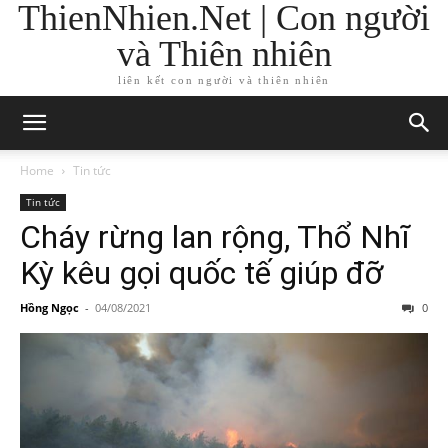
ThienNhien.Net | Con người
và Thiên nhiên
liên kết con người và thiên nhiên
Home
Tin tức
Tin tức
Cháy rừng lan rộng, Thổ Nhĩ
Kỳ kêu gọi quốc tế giúp đỡ
Hồng Ngọc
-
04/08/2021
0