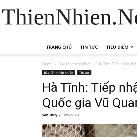
ThienNhien.Ne
TRANG CHỦ
TIN TỨC
TIÊU ĐIỂM
Home
Bảo tồn thiên nhiên
Hà Tĩnh: Tiếp nhận, th
Bảo tồn thiên nhiên
Tin tức
Hà Tĩnh: Tiếp nh
Quốc gia Vũ Qua
Son Thuy
-
18/06/2021