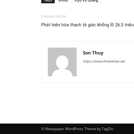
TAGS
ĐVHD
VQG Vũ Quang
Previous article
Phát hiện hóa thạch tê giác khổng lồ 26,5 triệ
Son Thuy
https://www.thiennhien.net
© Newspaper WordPress Theme by TagDiv