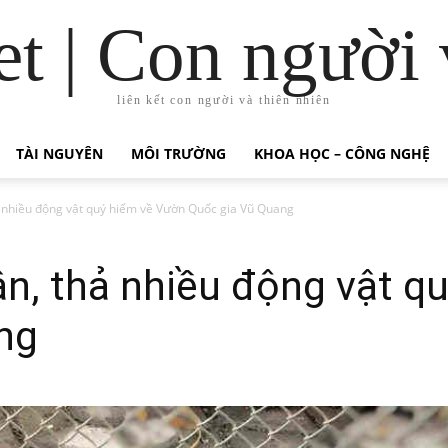
t | Con người 
liên kết con người và thiên nhiên
TÀI NGUYÊN
MÔI TRƯỜNG
KHOA HỌC – CÔNG NGHỆ
ả nhiều động vật quý hiếm về Vườn Quốc gia Vũ Quang
ận, thả nhiều động vật q
ng