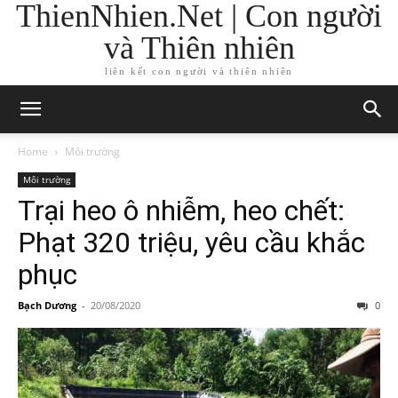
ThienNhien.Net | Con người
và Thiên nhiên
liên kết con người và thiên nhiên
Home
Môi trường
Môi trường
Trại heo ô nhiễm, heo chết:
Phạt 320 triệu, yêu cầu khắc
phục
Bạch Dương
-
20/08/2020
0