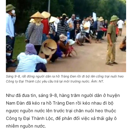
Sáng 9-8, rất đông người dân ra hồ Tràng Đen rồi đi bộ lên cổng trại nuôi heo
Công ty Đại Thành Lộc yêu cầu trả lại môi trường nước. Ảnh: NT.
Như đã đưa tin, sáng 9-8, hàng trăm người dân ở huyện
Nam Đàn đã kéo ra hồ Tràng Đen rồi kéo nhau đi bộ
ngược nguồn nước lên trước trại chăn nuôi heo thuộc
Công ty Đại Thành Lộc, để phản đối việc xả thải gây ô
nhiễm nguồn nước.