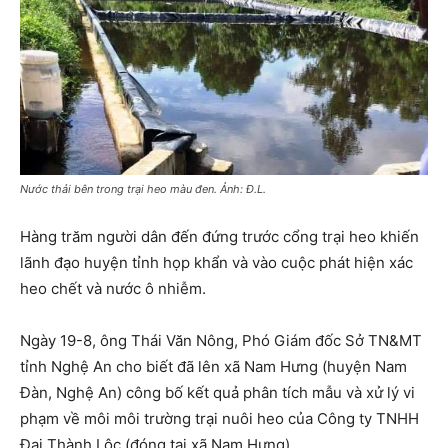
Nước thải bên trong trại heo màu đen. Ảnh: Đ.L.
Hàng trăm người dân đến đứng trước cổng trại heo khiến
lãnh đạo huyện tỉnh họp khẩn và vào cuộc phát hiện xác
heo chết và nước ô nhiễm.
Ngày 19-8, ông Thái Văn Nông, Phó Giám đốc Sở TN&MT
tỉnh Nghệ An cho biết đã lên xã Nam Hưng (huyện Nam
Đàn, Nghệ An) công bố kết quả phân tích mẫu và xử lý vi
phạm về môi môi trường trại nuôi heo của Công ty TNHH
Đại Thành Lộc (đóng tại xã Nam Hưng).