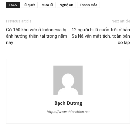
TAGS
lũ quét
Mưa lũ
Nghệ An
Thanh Hóa
Previous article
Next article
Có 150 khu vực ở Indonesia bị
12 người bị lũ cuốn trôi ở bản
ảnh hưởng thiên tai trong năm
Sa Ná vẫn mất tích, toàn bản
nay
cô lập
Bạch Dương
https://www.thiennhien.net