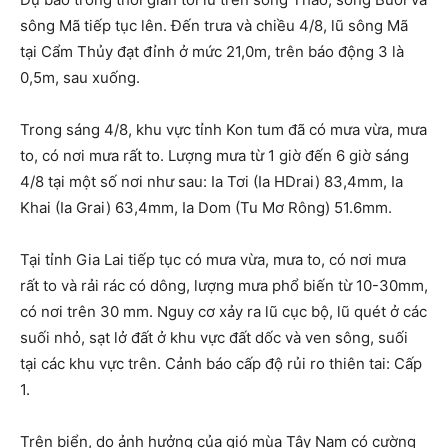
sông Mã tiếp tục lên. Đến trưa và chiều 4/8, lũ sông Mã
tại Cẩm Thủy đạt đỉnh ở mức 21,0m, trên báo động 3 là
0,5m, sau xuống.
Trong sáng 4/8, khu vực tỉnh Kon tum đã có mưa vừa, mưa
to, có nơi mưa rất to. Lượng mưa từ 1 giờ đến 6 giờ sáng
4/8 tại một số nơi như sau: Ia Tơi (Ia HDrai) 83,4mm, Ia
Khai (Ia Grai) 63,4mm, Ia Dom (Tu Mơ Rông) 51.6mm.
Tại tỉnh Gia Lai tiếp tục có mưa vừa, mưa to, có nơi mưa
rất to và rải rác có dông, lượng mưa phổ biến từ 10-30mm,
có nơi trên 30 mm. Nguy cơ xảy ra lũ cục bộ, lũ quét ở các
suối nhỏ, sạt lở đất ở khu vực đất dốc và ven sông, suối
tại các khu vực trên. Cảnh báo cấp độ rủi ro thiên tai: Cấp
1.
Trên biển, do ảnh hưởng của gió mùa Tây Nam có cường