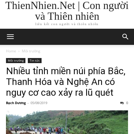
ThienNhien.Net | Con người
và Thiên nhiên
liên kết con người và thiên nhiên
Home
Môi trường
Môi trường
Tin tức
Nhiều tỉnh miền núi phía Bắc,
Thanh Hóa và Nghệ An có
nguy cơ cao xảy ra lũ quét
Bạch Dương
-
05/08/2019
0