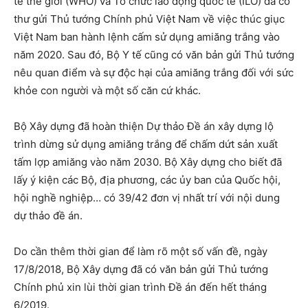
tế thế giới (WHO) và Tổ chức lao động quốc tế (ILO) đã có
thư gửi Thủ tướng Chính phủ Việt Nam về việc thúc giục
Việt Nam ban hành lệnh cấm sử dụng amiăng trắng vào
năm 2020. Sau đó, Bộ Y tế cũng có văn bản gửi Thủ tướng
nêu quan điểm và sự độc hại của amiăng trắng đối với sức
khỏe con người và một số căn cứ khác.
Bộ Xây dựng đã hoàn thiện Dự thảo Đề án xây dựng lộ
trình dừng sử dụng amiăng trắng để chấm dứt sản xuất
tấm lợp amiăng vào năm 2030. Bộ Xây dựng cho biết đã
lấy ý kiện các Bộ, địa phương, các ủy ban của Quốc hội,
hội nghề nghiệp… có 39/42 đơn vị nhất trí với nội dung
dự thảo đề án.
Do cần thêm thời gian để làm rõ một số vấn đề, ngày
17/8/2018, Bộ Xây dựng đã có văn bản gửi Thủ tướng
Chính phủ xin lùi thời gian trình Đề án đến hết tháng
6/2019.