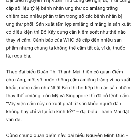
Đại biểu Nguyễn Thị Xuân Thu cũng đề nghị Bộ Y tế cung
cấp số liệu tỷ lệ bệnh nhân ung thư do amiăng trắng
chiếm bao nhiêu phần trăm trong số các bệnh nhân bị
ung thư phổi. Sản xuất tấm lợp amiăng xi măng là sản xuất
có điều kiện thì Bộ Xây dựng cần kiểm soát như thế nào
thay vì cấm. Cảnh báo của WHO đề cập đến nhiều sản
phẩm nhưng chúng ta không thể cấm tất cả, ví dụ thuốc
lá, rượu bia.
Theo đại biểu Đoàn Thị Thanh Mai, hiện có quan điểm
cho rằng, một số nước không cấm amiăng trắng vì họ xuất
khẩu, nước cấm như Nhật Bản thì họ tiếp thị các sản phẩm
thay thế amiăng, còn Mỹ và Singapore thì đã bỏ lệnh cấm.
“Vậy việc cấm này có xuất phát từ sức khỏe người dân
không hay chỉ vì lợi ích kinh tế?” – đại biểu Thanh Mai đặt
vấn đề.
Cùng chung quan điểm này, đại biểu Nguyễn Minh Đức –