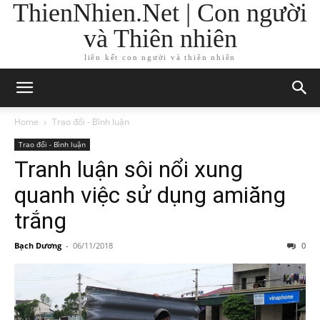
ThienNhien.Net | Con người
và Thiên nhiên
liên kết con người và thiên nhiên
Home
Trao đổi - Bình luận
Trao đổi - Bình luận
Tranh luận sôi nổi xung
quanh việc sử dụng amiăng
trắng
Bạch Dương
-
06/11/2018
0