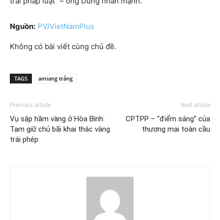
trái pháp luật” – ông Dũng nhấn mạnh.
Nguồn:
PV/VietNamPlus
Không có bài viết cùng chủ đề.
TAGS
amiang trắng
Previous article
Next article
Vụ sập hầm vàng ở Hòa Bình:
CPTPP – “điểm sáng” của
Tạm giữ chủ bãi khai thác vàng
thương mại toàn cầu
trái phép