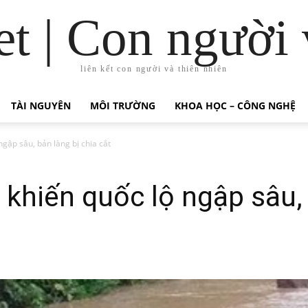
t | Con người 
liên kết con người và thiên nhiên
TÀI NGUYÊN
MÔI TRƯỜNG
KHOA HỌC – CÔNG NGHỆ
ngập sâu, bản làng bị chia cắt
 khiến quốc lộ ngập sâu, 