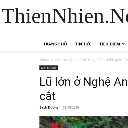
ThienNhien.Ne
TRANG CHỦ
TIN TỨC
TIÊU ĐIỂM
Home
Môi trường
Lũ lớn ở Nghệ An khiến quốc lộ 
Môi trường
Lũ lớn ở Nghệ An
cắt
Bạch Dương
-
31/08/2018