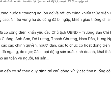
đổ về khiến nhiều nhà dân tại địa bàn xã Mỹ Lý, huyện Kỳ Sơn ngập sâu.
lượng nước từ thượng nguồn đổ về rất lớn cũng khiến thủy điện 
 cao. Nhiều vùng hạ du cũng đã bị ngập, khiến giao thông chia 
ã có công điện khẩn yêu cầu Chủ tịch UBND – Trưởng Ban Chỉ h
n Cuông, Anh Sơn, Đô Lương, Thanh Chương, Nam Đàn, Hưng N
các cấp chính quyền, người dân, các tổ chức có hoat động trên 
 đò ngang, đò dọc; Các hoạt động sản xuất kinh doanh, khai thác 
 an toàn về người, tài sản…
nh đến cơ sở theo quy định để chủ động xử lý các tình huống có 