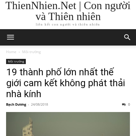
ThienNhien.Net | Con người
và Thiên nhiên
liên kết con người và thiên nhiên
Home
Môi trường
Môi trường
19 thành phố lớn nhất thế
giới cam kết không phát thải
nhà kính
Bạch Dương
-
24/08/2018
0