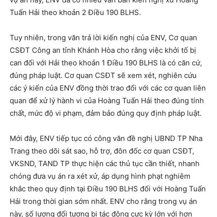
Tuấn Hải theo khoản 2 Điều 190 BLHS.
Tuy nhiên, trong văn trả lời kiến nghị của ENV, Cơ quan
CSĐT Công an tỉnh Khánh Hòa cho rằng việc khởi tố bị
can đối với Hải theo khoản 1 Điều 190 BLHS là có căn cứ,
đúng pháp luật. Cơ quan CSĐT sẽ xem xét, nghiên cứu
các ý kiến của ENV đồng thời trao đổi với các cơ quan liên
quan để xử lý hành vi của Hoàng Tuấn Hải theo đúng tính
chất, mức độ vi phạm, đảm bảo đúng quy định pháp luật.
Mới đây, ENV tiếp tục có công văn đề nghị UBND TP Nha
Trang theo dõi sát sao, hỗ trợ, đôn đốc cơ quan CSĐT,
VKSND, TAND TP thực hiện các thủ tục cần thiết, nhanh
chóng đưa vụ án ra xét xử, áp dụng hình phạt nghiêm
khắc theo quy định tại Điều 190 BLHS đối với Hoàng Tuấn
Hải trong thời gian sớm nhất. ENV cho rằng trong vụ án
này, số lượng đối tượng bị tác động cực kỳ lớn với hơn