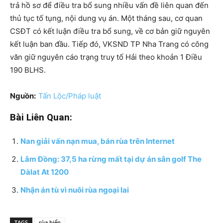
trả hồ sơ để điều tra bổ sung nhiều vấn đề liên quan đến
thủ tục tố tụng, nội dung vụ án. Một tháng sau, cơ quan
CSĐT có kết luận điều tra bổ sung, về cơ bản giữ nguyên
kết luận ban đầu. Tiếp đó, VKSND TP Nha Trang có công
văn giữ nguyên cáo trạng truy tố Hải theo khoản 1 Điều
190 BLHS.
Nguồn:
Tấn Lộc/Pháp luật
Bài Liên Quan:
Nan giải vấn nạn mua, bán rùa trên Internet
Lâm Đồng: 37,5 ha rừng mất tại dự án sân golf The
Dàlat At 1200
Nhận án tù vì nuôi rùa ngoại lai
TAGS
rùa biển