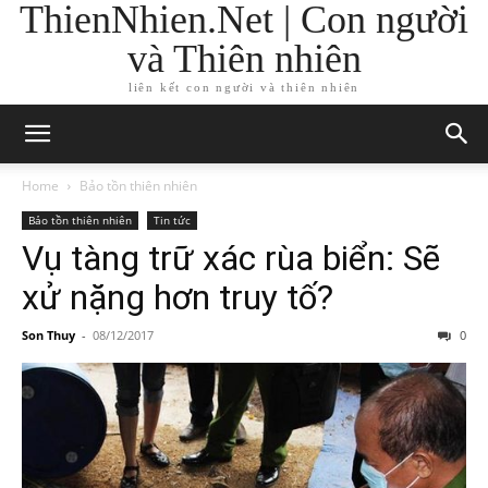
ThienNhien.Net | Con người
và Thiên nhiên
liên kết con người và thiên nhiên
Home
Bảo tồn thiên nhiên
Bảo tồn thiên nhiên
Tin tức
Vụ tàng trữ xác rùa biển: Sẽ
xử nặng hơn truy tố?
Son Thuy
-
08/12/2017
0