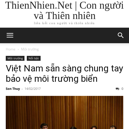
ThienNhien.Net | Con người
và Thiên nhiên
liên kết con người và thiên nhiên
Home
Môi trường
Môi trường
Nổi bật
Việt Nam sẵn sàng chung tay
bảo vệ môi trường biển
Son Thuy
-
14/02/2017
0