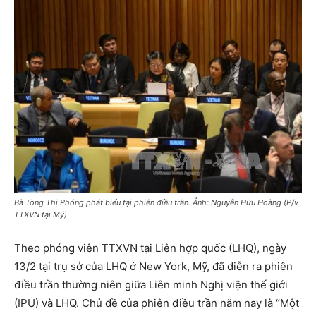
Bà Tòng Thị Phóng phát biểu tại phiên điều trần. Ảnh: Nguyễn Hữu Hoàng (P/v
TTXVN tại Mỹ)
Theo phóng viên TTXVN tại Liên hợp quốc (LHQ), ngày
13/2 tại trụ sở của LHQ ở New York, Mỹ, đã diễn ra phiên
điều trần thường niên giữa Liên minh Nghị viện thế giới
(IPU) và LHQ. Chủ đề của phiên điều trần năm nay là “Một