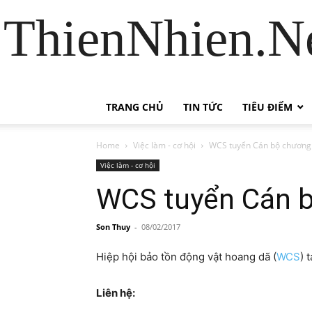
ThienNhien.Ne
TRANG CHỦ
TIN TỨC
TIÊU ĐIỂM
Home
Việc làm - cơ hội
WCS tuyển Cán bộ chương 
Việc làm - cơ hội
WCS tuyển Cán b
Son Thuy
-
08/02/2017
Hiệp hội bảo tồn động vật hoang dã (
WCS
) 
Liên hệ: