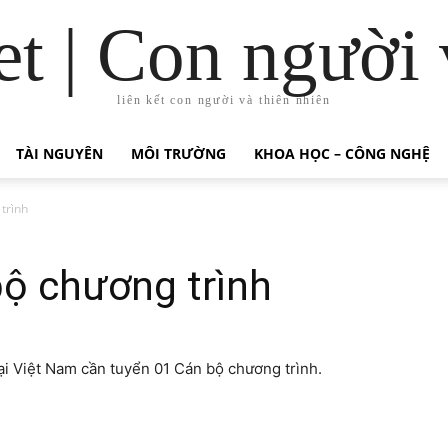
t | Con người 
liên kết con người và thiên nhiên
TÀI NGUYÊN
MÔI TRƯỜNG
KHOA HỌC – CÔNG NGHỆ
trình
ộ chương trình
tại Việt Nam cần tuyển 01 Cán bộ chương trình.