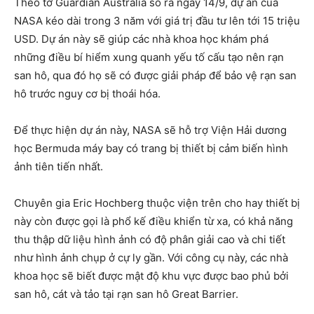
Theo tờ Guardian Australia số ra ngày 14/9, dự án của
NASA kéo dài trong 3 năm với giá trị đầu tư lên tới 15 triệu
USD. Dự án này sẽ giúp các nhà khoa học khám phá
những điều bí hiểm xung quanh yếu tố cấu tạo nên rạn
san hô, qua đó họ sẽ có được giải pháp để bảo vệ rạn san
hô trước nguy cơ bị thoái hóa.
Để thực hiện dự án này, NASA sẽ hỗ trợ Viện Hải dương
học Bermuda máy bay có trang bị thiết bị cảm biến hình
ảnh tiên tiến nhất.
Chuyên gia Eric Hochberg thuộc viện trên cho hay thiết bị
này còn được gọi là phổ kế điều khiển từ xa, có khả năng
thu thập dữ liệu hình ảnh có độ phân giải cao và chi tiết
như hình ảnh chụp ở cự ly gần. Với công cụ này, các nhà
khoa học sẽ biết được mật độ khu vực được bao phủ bởi
san hô, cát và tảo tại rạn san hô Great Barrier.