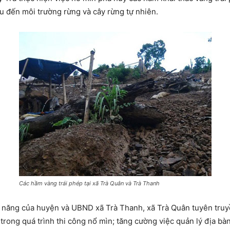
u đến môi trường rừng và cây rừng tự nhiên.
Các hầm vàng trái phép tại xã Trà Quân và Trà Thanh
 năng của huyện và UBND xã Trà Thanh, xã Trà Quân tuyên truyề
 trong quá trình thi công nổ mìn; tăng cường việc quản lý địa bàn