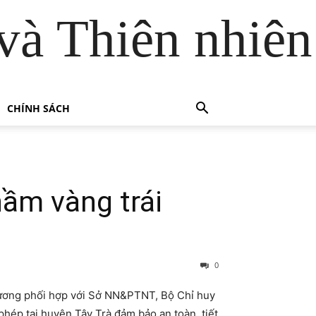
và Thiên nhiên
CHÍNH SÁCH
ầm vàng trái
0
hương phối hợp với Sở NN&PTNT, Bộ Chỉ huy
phép tại huyện Tây Trà đảm bảo an toàn, tiết