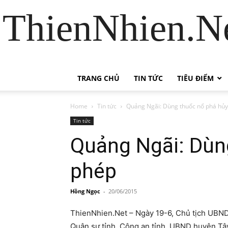
ThienNhien.Ne
TRANG CHỦ
TIN TỨC
TIÊU ĐIỂM
Home
Tin tức
Quảng Ngãi: Dùng thuốc nổ phá hủy
Tin tức
Quảng Ngãi: Dùng
phép
Hồng Ngọc
-
20/06/2015
ThienNhien.Net – Ngày 19-6, Chủ tịch UBN
Quân sự tỉnh, Công an tỉnh, UBND huyện Tây 