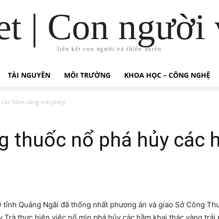
t | Con người 
liên kết con người và thiên nhiên
TÀI NGUYÊN
MÔI TRƯỜNG
KHOA HỌC – CÔNG NGHỆ
 các hầm vàng trái phép
 thuốc nổ phá hủy các h
D tỉnh Quảng Ngãi đã thống nhất phương án và giao Sở Công T
Trà thực hiện việc nổ mìn phá hủy các hầm khai thác vàng trái 