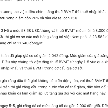
nh tương tác việc điều chỉnh tăng thuế BVMT thì thuế nhập khẩu 
khẩu xăng giảm còn 20% và dầu diesel còn 15%.
iểm 31-5 ở mức 58,68 USD/thùng và thuế BVMT mức mới là 3.000 đ
% thì giá cơ sở của mặt hàng xăng tại Việt Nam phải là 23.582 đ
ăng chỉ là 21.540 đồng/lít.
h toán đã giúp giá cơ sở giảm 2.042 đồng. Mức giảm của giá xă
lít). Điều này chứng tỏ việc tăng thuế BVMT từ ngày 1-5 vừa qua 
ế nhập khẩu và thuế BVMT trong cơ cấu giá cơ sở.
u giá xăng dầu thế giới không có biến động lớn, với thuế BVMT 
trên thì giá xăng dầu trong nước còn có thể giảm, đặc biệt đối v
 nhập khẩu đã làm giảm áp lực tăng giá đối với các mặt hàng này.
ngày 5-5, giá xăng đã có mức tăng tối đa gần 2.000 đồng/lít. Đế