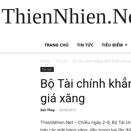
ThienNhien.Ne
TRANG CHỦ
TIN TỨC
TIÊU ĐIỂM
Home
Tin tức
Bộ Tài chính khẳng định thuế môi t
Tin tức
Bộ Tài chính khẳ
giá xăng
Son Thuy
-
02/06/2015
ThienNhien.Net – Chiều ngày 2-6, Bộ Tài ch
bán các mặt hàng xăng, dầu trong hai lần đi