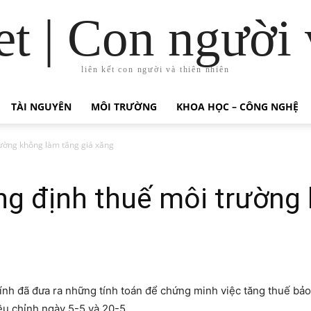
t | Con người 
liên kết con người và thiên nhiên
TÀI NGUYÊN
MÔI TRƯỜNG
KHOA HỌC – CÔNG NGHỆ
rường không làm tăng giá xăng
ng định thuế môi trường
ính đã đưa ra những tính toán để chứng minh việc tăng thuế bả
ều chỉnh ngày 5-5 và 20-5.