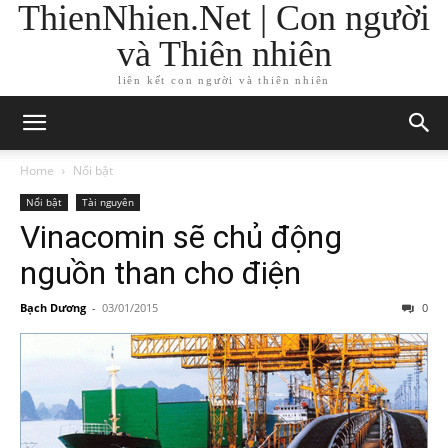
ThienNhien.Net | Con người
và Thiên nhiên
liên kết con người và thiên nhiên
Home
Nổi bật
Nổi bật
Tài nguyên
Vinacomin sẽ chủ động
nguồn than cho điện
Bạch Dương
-
03/01/2015
0