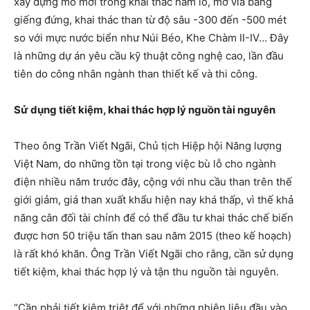
xây dựng mỏ mới trong khai thác hầm lò, mở vỉa bằng
giếng đứng, khai thác than từ độ sâu -300 đến -500 mét
so với mực nước biển như Núi Béo, Khe Chàm II-IV… Đây
là những dự án yêu cầu kỹ thuật công nghệ cao, lần đầu
tiên do công nhân ngành than thiết kế và thi công.
Sử dụng tiết kiệm, khai thác hợp lý nguồn tài nguyên
Theo ông Trần Viết Ngãi, Chủ tịch Hiệp hội Năng lượng
Việt Nam, do những tồn tại trong việc bù lỗ cho ngành
điện nhiều năm trước đây, cộng với nhu cầu than trên thế
giới giảm, giá than xuất khẩu hiện nay khá thấp, vì thế khả
năng cân đối tài chính để có thể đầu tư khai thác chế biến
được hơn 50 triệu tấn than sau năm 2015 (theo kế hoạch)
là rất khó khăn. Ông Trần Viết Ngãi cho rằng, cần sử dụng
tiết kiệm, khai thác hợp lý và tận thu nguồn tài nguyên.
“Cần phải tiết kiệm triệt để với những nhiên liệu đầu vào