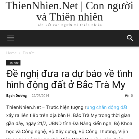
ThienNhien.Net | Con người
và Thiên nhiên
liên kết con người và thiên nhiên
Home
Tin tức
Tin tức
Đề nghị đưa ra dự báo về tình
hình động đất ở Bắc Trà My
Bạch Dương
-
22/07/2014
0
ThienNhien.Net – Trước hiện tượng r
ung chấn động đất
xảy ra liên tiếp trên địa bàn H. Bắc Trà My trong thời gian
gần đây, ngày 21/7, UBND tỉnh Đà Nẵng kiến nghị Bộ Khoa
học và Công nghệ, Bộ Xây dựng, Bộ Công Thương, Viện