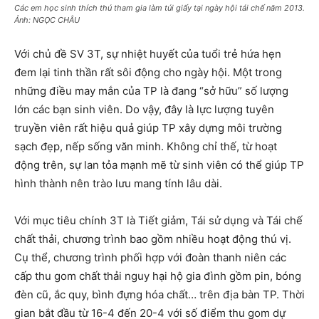
Các em học sinh thích thú tham gia làm túi giấy tại ngày hội tái chế năm 2013.
Ảnh: NGỌC CHÂU
Với chủ đề SV 3T, sự nhiệt huyết của tuổi trẻ hứa hẹn
đem lại tinh thần rất sôi động cho ngày hội. Một trong
những điều may mắn của TP là đang “sở hữu” số lượng
lớn các bạn sinh viên. Do vậy, đây là lực lượng tuyên
truyền viên rất hiệu quả giúp TP xây dựng môi trường
sạch đẹp, nếp sống văn minh. Không chỉ thế, từ hoạt
động trên, sự lan tỏa mạnh mẽ từ sinh viên có thể giúp TP
hình thành nên trào lưu mang tính lâu dài.
Với mục tiêu chính 3T là Tiết giảm, Tái sử dụng và Tái chế
chất thải, chương trình bao gồm nhiều hoạt động thú vị.
Cụ thể, chương trình phối hợp với đoàn thanh niên các
cấp thu gom chất thải nguy hại hộ gia đình gồm pin, bóng
đèn cũ, ắc quy, bình đựng hóa chất… trên địa bàn TP. Thời
gian bắt đầu từ 16-4 đến 20-4 với số điểm thu gom dự