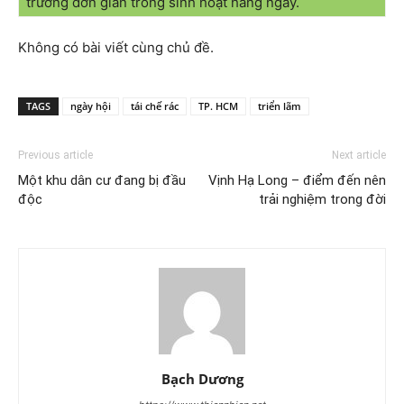
trường đơn giản trong sinh hoạt hằng ngày.
Không có bài viết cùng chủ đề.
TAGS
ngày hội
tái chế rác
TP. HCM
triển lãm
Previous article
Next article
Một khu dân cư đang bị đầu
Vịnh Hạ Long – điểm đến nên
độc
trải nghiệm trong đời
Bạch Dương