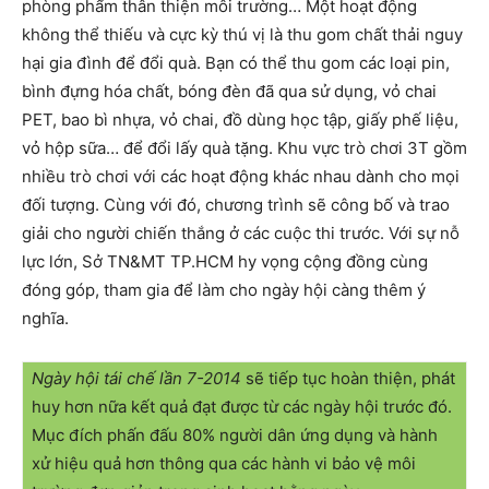
phòng phẩm thân thiện môi trường… Một hoạt động
không thể thiếu và cực kỳ thú vị là thu gom chất thải nguy
hại gia đình để đổi quà. Bạn có thể thu gom các loại pin,
bình đựng hóa chất, bóng đèn đã qua sử dụng, vỏ chai
PET, bao bì nhựa, vỏ chai, đồ dùng học tập, giấy phế liệu,
vỏ hộp sữa… để đổi lấy quà tặng. Khu vực trò chơi 3T gồm
nhiều trò chơi với các hoạt động khác nhau dành cho mọi
đối tượng. Cùng với đó, chương trình sẽ công bố và trao
giải cho người chiến thắng ở các cuộc thi trước. Với sự nỗ
lực lớn, Sở TN&MT TP.HCM hy vọng cộng đồng cùng
đóng góp, tham gia để làm cho ngày hội càng thêm ý
nghĩa.
Ngày hội tái chế lần 7-2014
sẽ tiếp tục hoàn thiện, phát
huy hơn nữa kết quả đạt được từ các ngày hội trước đó.
Mục đích phấn đấu 80% người dân ứng dụng và hành
xử hiệu quả hơn thông qua các hành vi bảo vệ môi