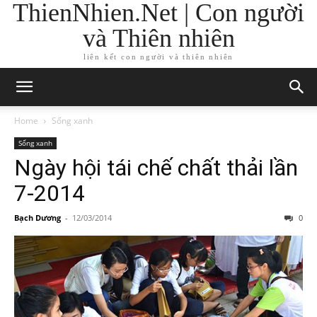
ThienNhien.Net | Con người
và Thiên nhiên
liên kết con người và thiên nhiên
Home
Sống xanh
Sống xanh
Ngày hội tái chế chất thải lần
7-2014
Bạch Dương
-
12/03/2014
0