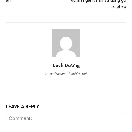
án
dự án ngăn chặn sử dụng gỗ
trái phép
Bạch Dương
https://www.thiennhien.net
LEAVE A REPLY