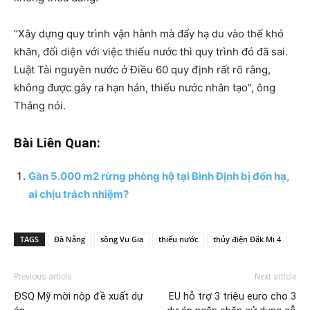
“Xây dựng quy trình vận hành mà đẩy hạ du vào thế khó
khăn, đối diện với việc thiếu nước thì quy trình đó đã sai.
Luật Tài nguyên nước ở Điều 60 quy định rất rõ rằng,
không được gây ra hạn hán, thiếu nước nhân tạo”, ông
Thắng nói.
Bài Liên Quan:
Gần 5.000 m2 rừng phòng hộ tại Bình Định bị đốn hạ,
ai chịu trách nhiệm?
TAGS
Đà Nẵng
sông Vu Gia
thiếu nước
thủy điện Đăk Mi 4
Previous article
Next article
ĐSQ Mỹ mời nộp đề xuất dự
EU hỗ trợ 3 triệu euro cho 3