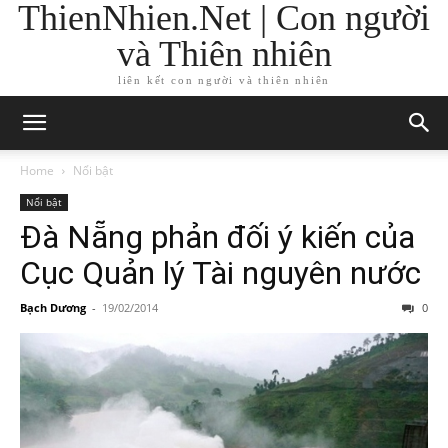
ThienNhien.Net | Con người
và Thiên nhiên
liên kết con người và thiên nhiên
Home
Nổi bật
Nổi bật
Đà Nẵng phản đối ý kiến của
Cục Quản lý Tài nguyên nước
Bạch Dương
-
19/02/2014
0