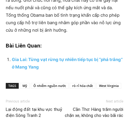
ra sông. Giới chức nói rằng, hóa chất này có thể gây hại
nếu nuốt phải và cũng có thể gây kích ứng mắt và da.
Tổng thống Obama ban bố tình trạng khẩn cấp cho phép
cung cấp hỗ trợ liên bang nhằm góp phần vào nỗ lực ứng
cứu ở những nơi bị ảnh hưởng.
Bài Liên Quan:
Gia Lai: Từng vạt rừng tự nhiên tiếp tục bị “phá trắng”
ở Mang Yang
TAGS
Mỹ
Ô nhiễm nguồn nước
rò rỉ hóa chất
West Virginia
Previous article
Next article
Lại động đất tại khu vực thuỷ
Cần Thơ: Hàng trăm người
điện Sông Tranh 2
chặn xe, không cho vào bãi rác