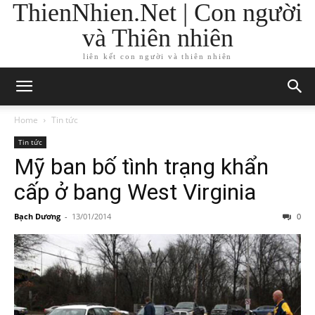
ThienNhien.Net | Con người
và Thiên nhiên
liên kết con người và thiên nhiên
Home
Tin tức
Tin tức
Mỹ ban bố tình trạng khẩn
cấp ở bang West Virginia
Bạch Dương
-
13/01/2014
0