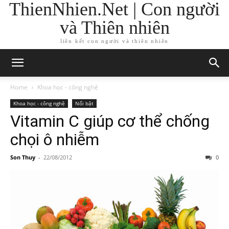
ThienNhien.Net | Con người
và Thiên nhiên
liên kết con người và thiên nhiên
Home
Khoa học - công nghệ
Khoa học - công nghệ
Nổi bật
Vitamin C giúp cơ thể chống
chọi ô nhiễm
Son Thuy
-
22/08/2012
0