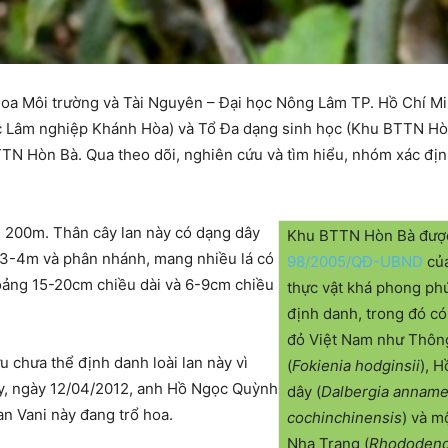
oa Môi trường và Tài Nguyên – Đại học Nông Lâm TP. Hồ Chí Mi
c Lâm nghiệp Khánh Hòa) và Tổ Đa dạng sinh học (Khu BTTN Hòn 
N Hòn Bà. Qua theo dõi, nghiên cứu và tìm hiểu, nhóm xác định 
ên 200m. Thân cây lan này có dạng dây
Khu BTTN Hòn Bà được
 3-4m và phân nhánh, mang nhiều lá có
98/2005/QĐ-UBND
củ
khoảng 15-20cm chiều dài và 6-9cm chiều
thực vật khá phong phú
định danh, trong đó có
đỏ Việt Nam như Thông 
u chưa thể định danh loài lan này vì
(
Fokienia hodginsii
), 
đây, ngày 12/04/2012, anh Hồ Ngọc Quỳnh
dây (
Dalbergia anname
n Vani này đang trổ hoa.
cochinchinensis
) và m
Nha Trang (
Rhododend