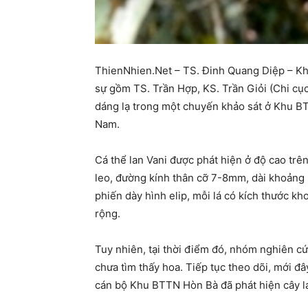
ThienNhien.Net – TS. Đinh Quang Diệp – Kh
sự gồm TS. Trần Hợp, KS. Trần Giỏi (Chi cụ
dáng lạ trong một chuyến khảo sát ở Khu BTT
Nam.
Cá thể lan Vani được phát hiện ở độ cao tr
leo, đường kính thân cỡ 7-8mm, dài khoảng
phiến dày hình elip, mỗi lá có kích thước 
rộng.
Tuy nhiên, tại thời điểm đó, nhóm nghiên cứ
chưa tìm thấy hoa. Tiếp tục theo dõi, mới 
cán bộ Khu BTTN Hòn Bà đã phát hiện cây la