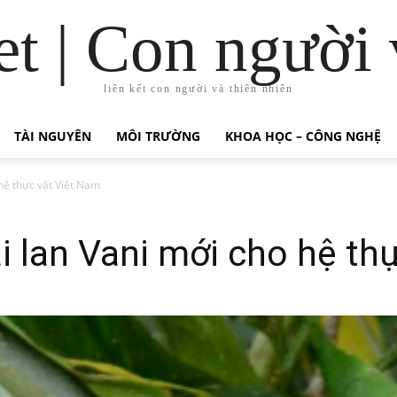
t | Con người 
liên kết con người và thiên nhiên
TÀI NGUYÊN
MÔI TRƯỜNG
KHOA HỌC – CÔNG NGHỆ
hệ thực vật Việt Nam
i lan Vani mới cho hệ th