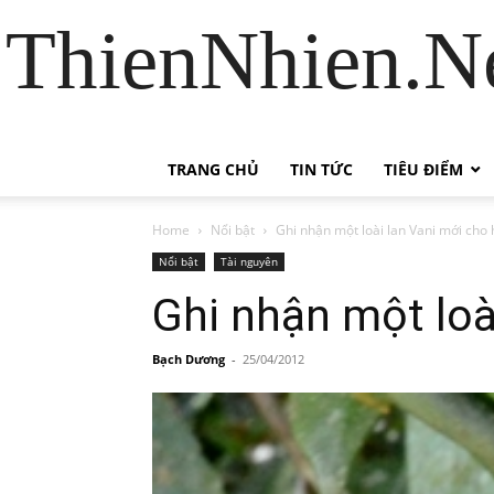
ThienNhien.Ne
TRANG CHỦ
TIN TỨC
TIÊU ĐIỂM
Home
Nổi bật
Ghi nhận một loài lan Vani mới cho 
Nổi bật
Tài nguyên
Ghi nhận một loà
Bạch Dương
-
25/04/2012