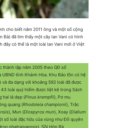
nh cho biết năm 2011 ông và một số cộng
Bà) đã tìm thấy một cây lan Vani có hình
đây có thể là một loài lan Vani mới ở Việt
 thành lập năm 2005 theo QĐ số
a UBND tỉnh Khánh Hòa. Khu Bảo tồn có hệ
 và đa dạng với khoảng 592 loài đã được
 43 loài quý hiếm được liệt kê trong Sách
hai lá dẹp (
Pinus krempfii
), Pơ mu
Hồng quang (
Rhodoleia championii
), Trắc
nsis
), Mun (
Diospyros mun
), Xoay (
Dialium
ột số loài đặc hữu của vùng như Đỗ quyên
ron nhatrangensis
), Sồi Hòn Bà