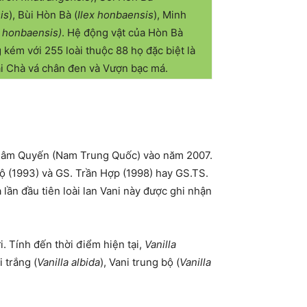
is
), Bùi Hòn Bà (
Ilex honbaensis
), Minh
a honbaensis)
. Hệ động vật của Hòn Bà
ém với 255 loài thuộc 88 họ đặc biệt là
ài Chà vá chân đen và Vượn bạc má.
Thâm Quyến (Nam Trung Quốc) vào năm 2007.
ộ (1993) và GS. Trần Hợp (1998) hay GS.TS.
 lần đầu tiên loài lan Vani này được ghi nhận
i. Tính đến thời điểm hiện tại,
Vanilla
i trắng (
Vanilla albida
), Vani trung bộ (
Vanilla