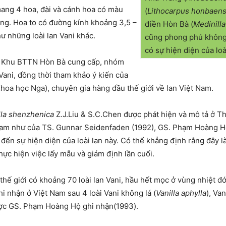
mang 4 hoa, đài và cánh hoa có màu
(
Lithocarpus honbaens
ng. Hoa to có đường kính khoảng 3,5 –
điền Hòn Bà (
Medinill
 những loài lan Vani khác.
cũng phong phú không k
có sự hiện diện của lo
do Khu BTTN Hòn Bà cung cấp, nhóm
n Vani, đồng thời tham khảo ý kiến của
hoa học Nga), chuyên gia hàng đầu thế giới về lan Việt Nam.
lla shenzhenica
Z.J.Liu & S.C.Chen được phát hiện và mô tả ở 
t Nam như của TS. Gunnar Seidenfaden (1992), GS. Phạm Hoàng H
ến sự hiện diện của loài lan này. Có thể khẳng định rằng đây là
hực hiện việc lấy mẫu và giám định lần cuối.
 thế giới có khoảng 70 loài lan Vani, hầu hết mọc ở vùng nhiệt đớ
hi nhận ở Việt Nam sau 4 loài Vani không lá (
Vanilla aphylla
), Van
ợc GS. Phạm Hoàng Hộ ghi nhận(1993).