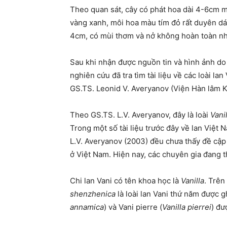
Theo quan sát, cây có phát hoa dài 4-6cm 
vàng xanh, môi hoa màu tím đỏ rất duyên dá
4cm, có mùi thơm và nở không hoàn toàn như
Sau khi nhận được nguồn tin và hình ảnh 
nghiên cứu đã tra tìm tài liệu về các loài la
GS.TS. Leonid V. Averyanov (Viện Hàn lâm K
Theo GS.TS. L.V. Averyanov, đây là loài
Vani
Trong một số tài liệu trước đây về lan Việ
L.V. Averyanov (2003) đều chưa thấy đề cập đ
ở Việt Nam. Hiện nay, các chuyên gia đang t
Chi lan Vani có tên khoa học là
Vanilla
. Trên
shenzhenica
là loài lan Vani thứ năm được g
annamica
) và Vani pierre (
Vanilla pierrei
) đư