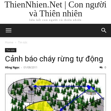
ThienNhien.Net | Con người
và Thiên nhiên
liên kết con người và thiên nhiên
Home
Tin tức
Tin tức
Cảnh báo cháy rừng tự động
Hồng Ngọc
-
01/08/2011
0