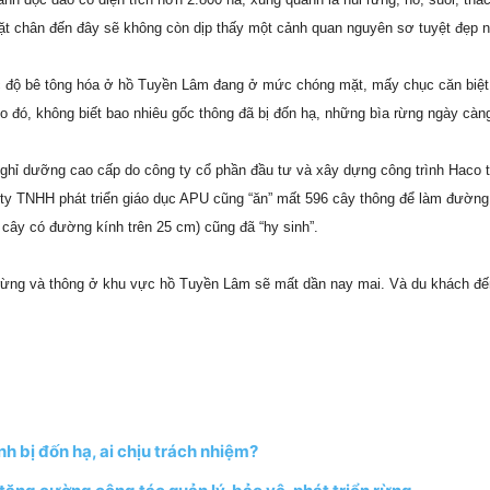
ặt chân đến đây sẽ không còn dịp thấy một cảnh quan nguyên sơ tuyệt đẹp 
c độ bê tông hóa ở hồ Tuyền Lâm đang ở mức chóng mặt, mấy chục căn biệt 
đó, không biết bao nhiêu gốc thông đã bị đốn hạ, những bìa rừng ngày càn
ch nghỉ dưỡng cao cấp do công ty cổ phần đầu tư và xây dựng công trình Haco
y TNHH phát triển giáo dục APU cũng “ăn” mất 596 cây thông để làm đường.
 cây có đường kính trên 25 cm) cũng đã “hy sinh”.
đất rừng và thông ở khu vực hồ Tuyền Lâm sẽ mất dần nay mai. Và du khách
h bị đốn hạ, ai chịu trách nhiệm?