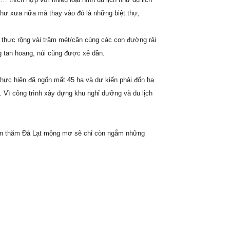
như xưa nữa mà thay vào đó là những biệt thự,
thực rộng vài trăm mét/căn cùng các con đường rải
g tan hoang, núi cũng được xẻ dần.
 thực hiện đã ngốn mất 45 ha và dự kiến phải đốn hạ
 Vì công trình xây dựng khu nghỉ dưỡng và du lịch
 đến thăm Đà Lạt mộng mơ sẽ chỉ còn ngắm những