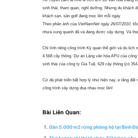
sinh thái, tham quan, nghỉ dưỡng. Nhưng du khách đ
khách sạn, sân golf đang mọc lên mỗi ngày.
Theo phản ánh của
VietNamNet ngày 26/07/2010
, tố
nhựa xung quanh đã và đang được xây dựng. Và theo 
Chỉ tính riêng công trình Kỳ quan thế giới và du lị
4.568 cây thông. Dự án Làng văn hóa APU của công t
sinh thái của công ty Gia Tuệ, 629 cây thông (có 354
Cứ đà phát triển bất hợp lý như hiện nay, e rằng 
công trình xây dựng đua nhau mọc lên!
Bài Liên Quan:
Gần 5.000 m2 rừng phòng hộ tại Bình Địn