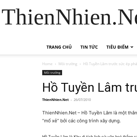
ThienNhien.Ne
TRANG CHỦ
TIN TỨC
TIÊU ĐIỂM
Home
Môi trường
Hồ Tuyền Lâm trước sức ép phát
Môi trường
Hồ Tuyền Lâm trư
ThienNhien.Net
-
26/07/2010
ThienNhien.Net – Hồ Tuyền Lâm là một thắng 
“mổ xẻ” bởi các công trình xây dựng.
Hồ Tuyền Lâm là Khu di tích lịch sử văn hoá thắng cả