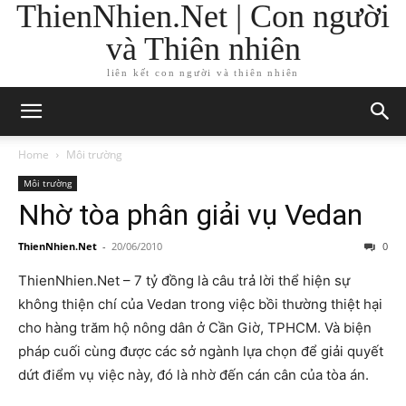
ThienNhien.Net | Con người
và Thiên nhiên
liên kết con người và thiên nhiên
Home
Môi trường
Môi trường
Nhờ tòa phân giải vụ Vedan
ThienNhien.Net
-
20/06/2010
0
ThienNhien.Net – 7 tỷ đồng là câu trả lời thể hiện sự
không thiện chí của Vedan trong việc bồi thường thiệt hại
cho hàng trăm hộ nông dân ở Cần Giờ, TPHCM. Và biện
pháp cuối cùng được các sở ngành lựa chọn để giải quyết
dứt điểm vụ việc này, đó là nhờ đến cán cân của tòa án.