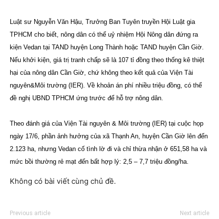
Luật sư Nguyễn Văn Hậu, Trưởng Ban Tuyên truyền Hội Luật gia
TPHCM cho biết, nông dân có thể uỷ nhiệm Hội Nông dân đứng ra
kiện Vedan tại TAND huyện Long Thành hoặc TAND huyện Cần Giờ.
Nếu khởi kiện, giá trị tranh chấp sẽ là 107 tỉ đồng theo thống kê thiệt
hại của nông dân Cần Giờ, chứ không theo kết quả của Viện Tài
nguyên&Môi trường (IER). Về khoản án phí nhiều triệu đồng, có thể
đề nghị UBND TPHCM ứng trước để hỗ trợ nông dân.
Theo đánh giá của Viện Tài nguyên & Môi trường (IER) tại cuộc họp
ngày 17/6, phần ảnh hưởng của xã Thạnh An, huyện Cần Giờ lên đến
2.123 ha, nhưng Vedan cố tình lờ đi và chỉ thừa nhận ở 651,58 ha và
mức bồi thường rẻ mạt đến bất hợp lý: 2,5 – 7,7 triệu đồng/ha.
Không có bài viết cùng chủ đề.
Previous article
Next article