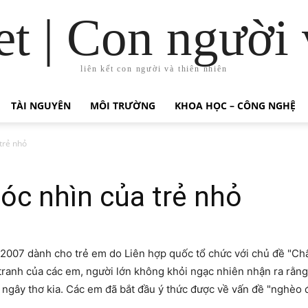
t | Con người 
liên kết con người và thiên nhiên
TÀI NGUYÊN
MÔI TRƯỜNG
KHOA HỌC – CÔNG NGHỆ
trẻ nhỏ
óc nhìn của trẻ nhỏ
 dành cho trẻ em do Liên hợp quốc tổ chức với chủ đề "Chấm 
m tranh của các em, người lớn không khỏi ngạc nhiên nhận ra rằ
, ngây thơ kia. Các em đã bắt đầu ý thức được về vấn đề "nghèo 