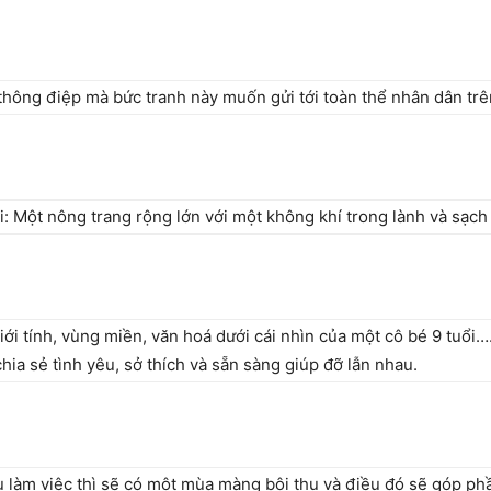
hông điệp mà bức tranh này muốn gửi tới toàn thể nhân dân trên
ổi: Một nông trang rộng lớn với một không khí trong lành và sạc
iới tính, vùng miền, văn hoá dưới cái nhìn của một cô bé 9 tuổ
ia sẻ tình yêu, sở thích và sẵn sàng giúp đỡ lẫn nhau.
 làm việc thì sẽ có một mùa màng bội thu và điều đó sẽ góp ph