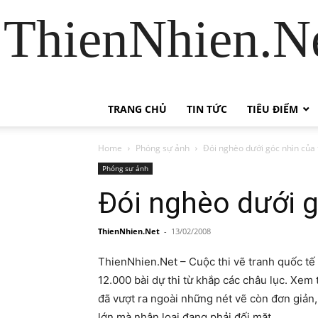
ThienNhien.Ne
TRANG CHỦ
TIN TỨC
TIÊU ĐIỂM
Home
Phóng sự ảnh
Đói nghèo dưới góc nhìn của 
Phóng sự ảnh
Đói nghèo dưới g
ThienNhien.Net
-
13/02/2008
ThienNhien.Net – Cuộc thi vẽ tranh quốc tế 2007
12.000 bài dự thi từ khắp các châu lục. Xe
đã vượt ra ngoài những nét vẽ còn đơn giản
lớn mà nhân loại đang phải đối mặt.