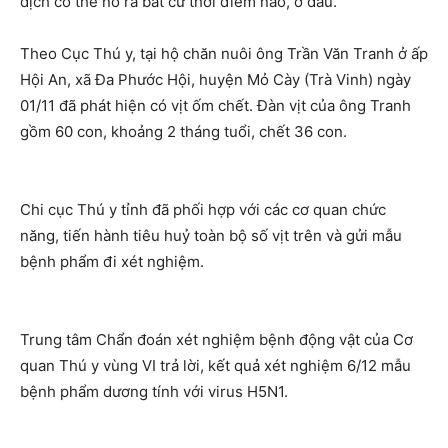
dịch có thể nổ ra bất cứ thời điểm nào, ở đâu.
Theo Cục Thú y, tại hộ chăn nuôi ông Trần Văn Tranh ở ấp
Hội An, xã Đa Phước Hội, huyện Mỏ Cày (Trà Vinh) ngày
01/11 đã phát hiện có vịt ốm chết. Đàn vịt của ông Tranh
gồm 60 con, khoảng 2 tháng tuổi, chết 36 con.
Chi cục Thú y tỉnh đã phối hợp với các cơ quan chức
năng, tiến hành tiêu huỷ toàn bộ số vịt trên và gửi mẫu
bệnh phẩm đi xét nghiệm.
Trung tâm Chẩn đoán xét nghiệm bệnh động vật của Cơ
quan Thú y vùng VI trả lời, kết quả xét nghiệm 6/12 mẫu
bệnh phẩm dương tính với virus H5N1.