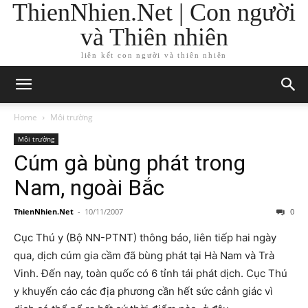
ThienNhien.Net | Con người
và Thiên nhiên
liên kết con người và thiên nhiên
Home
Môi trường
Môi trường
Cúm gà bùng phát trong
Nam, ngoài Bắc
ThienNhien.Net
-
10/11/2007
0
Cục Thú y (Bộ NN-PTNT) thông báo, liên tiếp hai ngày
qua, dịch cúm gia cầm đã bùng phát tại Hà Nam và Trà
Vinh. Đến nay, toàn quốc có 6 tỉnh tái phát dịch. Cục Thú
y khuyến cáo các địa phương cần hết sức cảnh giác vì