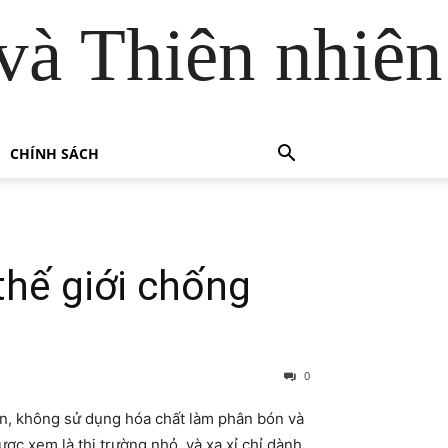
và Thiên nhiên
CHÍNH SÁCH
thế giới chống
0
ên, không sử dụng hóa chất làm phân bón và
ợc xem là thị trường nhỏ, và xa xỉ chỉ dành