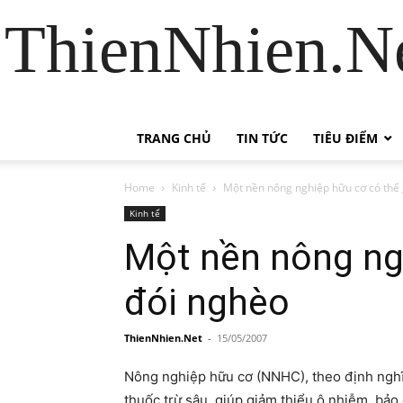
ThienNhien.Ne
TRANG CHỦ
TIN TỨC
TIÊU ĐIỂM
Home
Kinh tế
Một nền nông nghiệp hữu cơ có thể 
Kinh tế
Một nền nông ngh
đói nghèo
ThienNhien.Net
-
15/05/2007
Nông nghiệp hữu cơ (NNHC), theo định nghĩa
thuốc trừ sâu, giúp giảm thiểu ô nhiễm, bảo