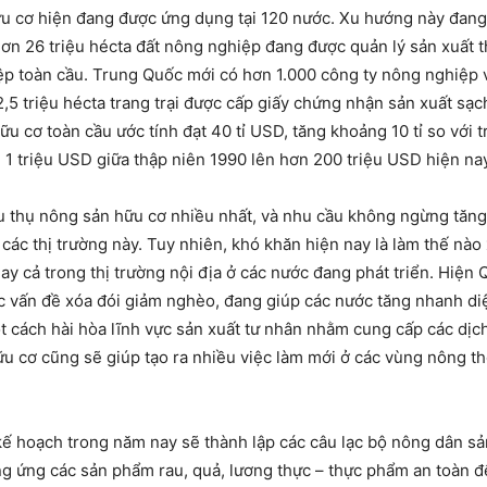
 cơ hiện đang được ứng dụng tại 120 nước. Xu hướng này đang 
hơn 26 triệu hécta đất nông nghiệp đang được quản lý sản xuất 
p toàn cầu. Trung Quốc mới có hơn 1.000 công ty nông nghiệp v
,5 triệu hécta trang trại được cấp giấy chứng nhận sản xuất sạ
 cơ toàn cầu ước tính đạt 40 tỉ USD, tăng khoảng 10 tỉ so với tr
 1 triệu USD giữa thập niên 1990 lên hơn 200 triệu USD hiện nay
êu thụ nông sản hữu cơ nhiều nhất, và nhu cầu không ngừng tăng,
ác thị trường này. Tuy nhiên, khó khăn hiện nay là làm thế nào
ay cả trong thị trường nội địa ở các nước đang phát triển. Hiện
c vấn đề xóa đói giảm nghèo, đang giúp các nước tăng nhanh di
t cách hài hòa lĩnh vực sản xuất tư nhân nhằm cung cấp các dịc
 cơ cũng sẽ giúp tạo ra nhiều việc làm mới ở các vùng nông thô
ế hoạch trong năm nay sẽ thành lập các câu lạc bộ nông dân sả
ung ứng các sản phẩm rau, quả, lương thực – thực phẩm an toàn 