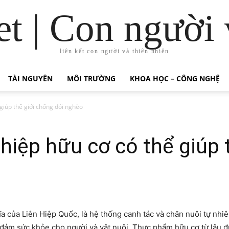
t | Con người 
liên kết con người và thiên nhiên
TÀI NGUYÊN
MÔI TRƯỜNG
KHOA HỌC – CÔNG NGHỆ
giúp thế giới chống đói nghèo
iệp hữu cơ có thể giúp 
 của Liên Hiệp Quốc, là hệ thống canh tác và chăn nuôi tự nhi
 đảm sức khỏe cho người và vật nuôi. Thực phẩm hữu cơ từ lâu đư