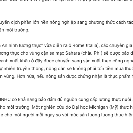
uyển dịch phần lớn nền nông nghiệp sang phương thức cách tác 
iện môi trường.
 An ninh lương thực” vừa diễn ra ở Rome (Italia), các chuyên g
ơng thực cho vùng cận sa mạc Sahara (châu Phi) sẽ được bảo đ
anh xuất khẩu ở đây được chuyển sang sản xuất theo công nghệ
tự nhiên truyền thống, nông dân sẽ không phải tốn tiền mua thu
 vững. Hơn nữa, nếu nông sản được chứng nhận là thực phẩm hữ
HC có khả năng bảo đảm đủ nguồn cung cấp lương thực nuôi số
cho môi trường. Một nghiên cứu do Đại học Michigan (Mỹ) thực h
ie cho một người mỗi ngày so với mức sản lượng lương thực hiện 