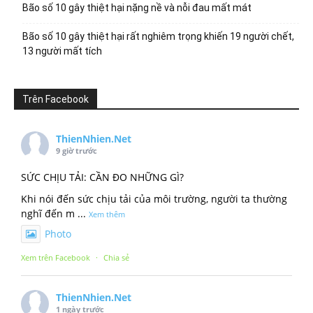
Bão số 10 gây thiệt hại nặng nề và nỗi đau mất mát
Bão số 10 gây thiệt hại rất nghiêm trọng khiến 19 người chết,
13 người mất tích
Trên Facebook
ThienNhien.Net
9 giờ trước
SỨC CHỊU TẢI: CẦN ĐO NHỮNG GÌ?
Khi nói đến sức chịu tải của môi trường, người ta thường
nghĩ đến m
...
Xem thêm
Photo
Xem trên Facebook
·
Chia sẻ
ThienNhien.Net
1 ngày trước