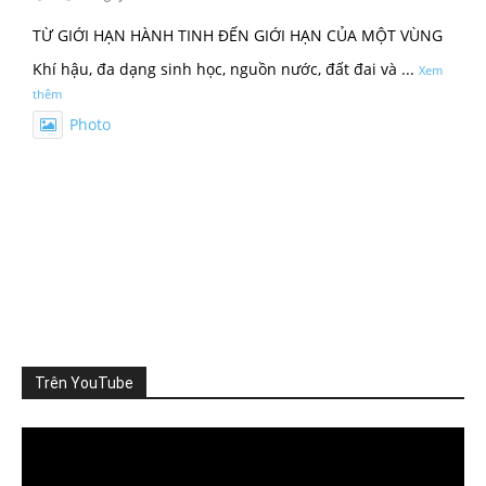
TỪ GIỚI HẠN HÀNH TINH ĐẾN GIỚI HẠN CỦA MỘT VÙNG
Khí hậu, đa dạng sinh học, nguồn nước, đất đai và
...
Xem
thêm
Photo
Xem trên Facebook
·
Chia sẻ
ThienNhien.Net
2 ngày trước
KHI HỆ SINH THÁI VƯỢT NGƯỠNG
Thiên nhiên thường tạo cho con người cảm giác rằng mọi
thứ vẫn đang t
...
Xem thêm
Photo
Trên YouTube
Xem trên Facebook
·
Chia sẻ
Video
Player
ThienNhien.Net