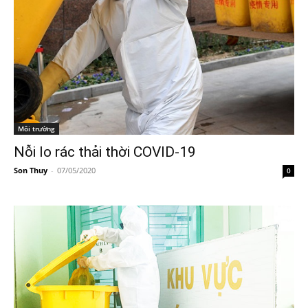
Môi trường
Nỗi lo rác thải thời COVID-19
Son Thuy
-
07/05/2020
0