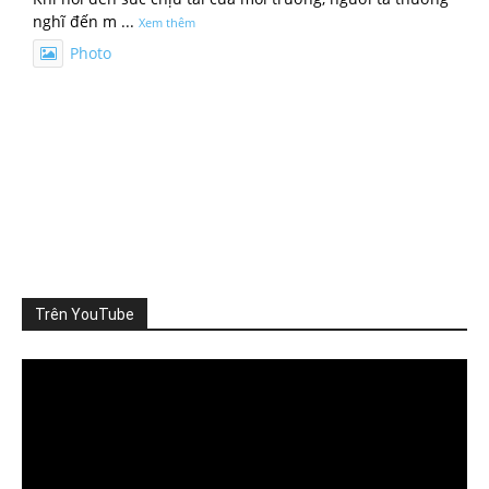
nghĩ đến m
...
Xem thêm
Photo
Xem trên Facebook
·
Chia sẻ
ThienNhien.Net
3 ngày trước
TỪ GIỚI HẠN HÀNH TINH ĐẾN GIỚI HẠN CỦA MỘT VÙNG
Khí hậu, đa dạng sinh học, nguồn nước, đất đai và
...
Xem
thêm
Photo
Trên YouTube
Xem trên Facebook
·
Chia sẻ
Video
Player
ThienNhien.Net
4 ngày trước
KHI HỆ SINH THÁI VƯỢT NGƯỠNG