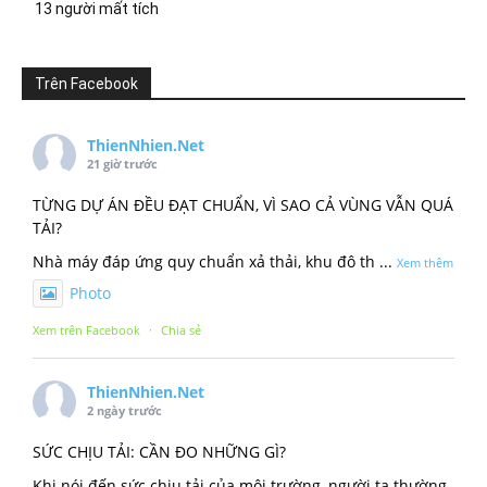
13 người mất tích
Trên Facebook
ThienNhien.Net
21 giờ trước
TỪNG DỰ ÁN ĐỀU ĐẠT CHUẨN, VÌ SAO CẢ VÙNG VẪN QUÁ
TẢI?
Nhà máy đáp ứng quy chuẩn xả thải, khu đô th
...
Xem thêm
Photo
Xem trên Facebook
·
Chia sẻ
ThienNhien.Net
2 ngày trước
SỨC CHỊU TẢI: CẦN ĐO NHỮNG GÌ?
Khi nói đến sức chịu tải của môi trường, người ta thường