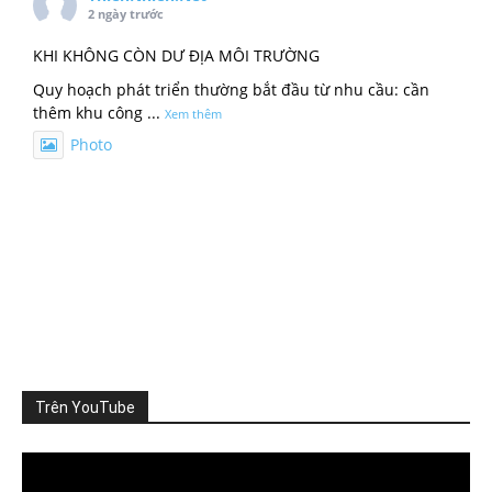
2 ngày trước
KHI KHÔNG CÒN DƯ ĐỊA MÔI TRƯỜNG
Quy hoạch phát triển thường bắt đầu từ nhu cầu: cần
thêm khu công
...
Xem thêm
Photo
Xem trên Facebook
·
Chia sẻ
ThienNhien.Net
3 ngày trước
TỪNG DỰ ÁN ĐỀU ĐẠT CHUẨN, VÌ SAO CẢ VÙNG VẪN QUÁ
TẢI?
Nhà máy đáp ứng quy chuẩn xả thải, khu đô th
...
Xem thêm
Photo
Trên YouTube
Xem trên Facebook
·
Chia sẻ
Video
Player