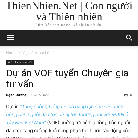
ThienNhien.Net | Con người
và Thiên nhiên
liên kết con người và thiên nhiên
Home
Việc làm - cơ hội
Việc làm - cơ hội
Dự án VOF tuyển Chuyên gia
tư vấn
Bạch Dương
-
06/07/2022
0
Dự án
“Tăng cường tiếng nói và năng lực của các nhóm
nông dân người dân tộc dễ bị tổn thương đối với BĐKH ở
Tây Bắc Việt Nam”
(VOF) hướng tới hỗ trợ đồng bào người
dân tộc tăng cường khả năng phục hồi trước tác động của