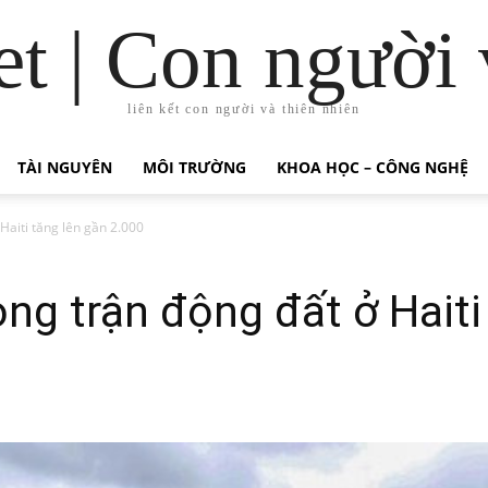
t | Con người 
liên kết con người và thiên nhiên
TÀI NGUYÊN
MÔI TRƯỜNG
KHOA HỌC – CÔNG NGHỆ
Haiti tăng lên gần 2.000
ong trận động đất ở Haiti