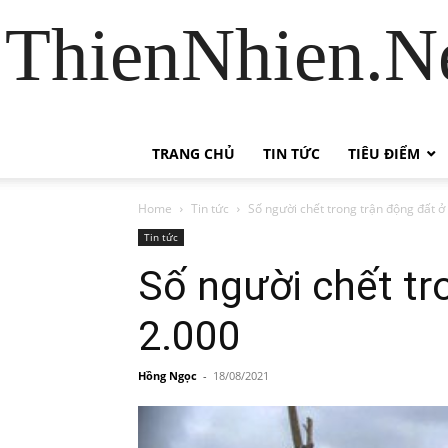
ThienNhien.Ne
TRANG CHỦ
TIN TỨC
TIÊU ĐIỂM
Home
Tin tức
Số người chết trong trận động đất ở 
Tin tức
Số người chết tr
2.000
Hồng Ngọc
-
18/08/2021