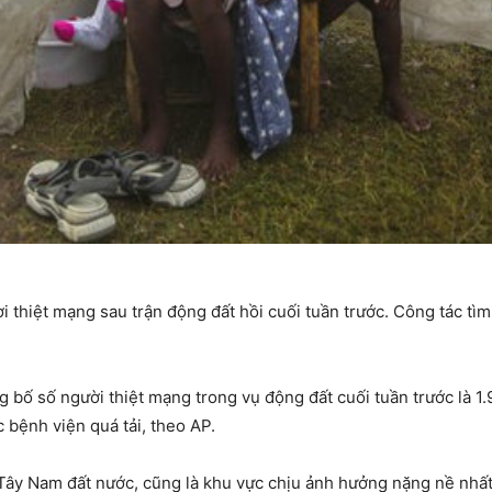
i thiệt mạng sau trận động đất hồi cuối tuần trước. Công tác t
ng bố số người thiệt mạng trong vụ động đất cuối tuần trước là 1
 bệnh viện quá tải, theo AP.
Tây Nam đất nước, cũng là khu vực chịu ảnh hưởng nặng nề nhất