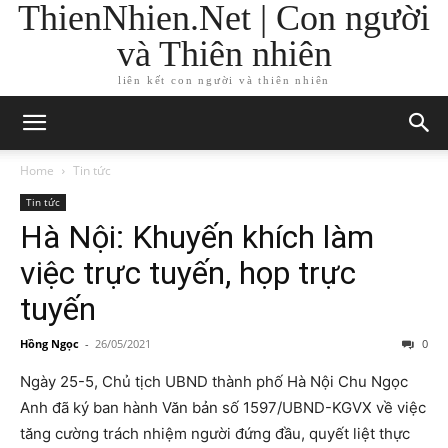
ThienNhien.Net | Con người
và Thiên nhiên
liên kết con người và thiên nhiên
Home
Tin tức
Tin tức
Hà Nội: Khuyến khích làm
việc trực tuyến, họp trực
tuyến
Hồng Ngọc
-
26/05/2021
0
Ngày 25-5, Chủ tịch UBND thành phố Hà Nội Chu Ngọc
Anh đã ký ban hành Văn bản số 1597/UBND-KGVX về việc
tăng cường trách nhiệm người đứng đầu, quyết liệt thực