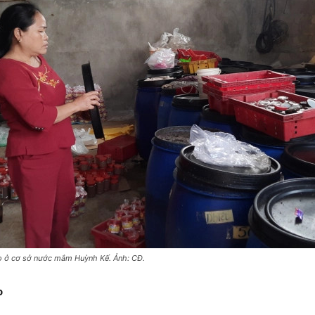
ho ở cơ sở nước mắm Huỳnh Kế. Ảnh: CĐ.
 kho