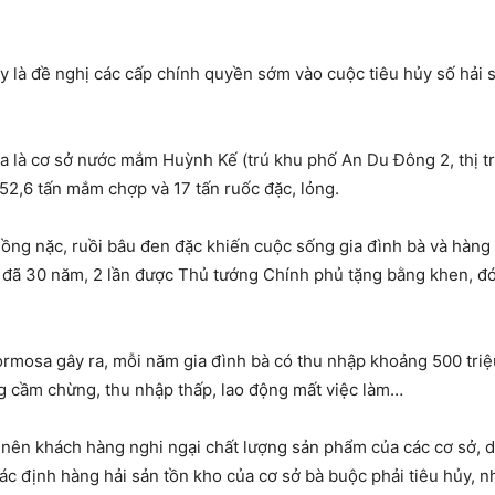
 là đề nghị các cấp chính quyền sớm vào cuộc tiêu hủy số hải 
là cơ sở nước mắm Huỳnh Kế (trú khu phố An Du Đông 2, thị tr
52,6 tấn mắm chợp và 17 tấn ruốc đặc, lỏng.
nồng nặc, ruồi bâu đen đặc khiến cuộc sống gia đình bà và hàng
m đã 30 năm, 2 lần được Thủ tướng Chính phủ tặng bằng khen, đ
Formosa gây ra, mỗi năm gia đình bà có thu nhập khoảng 500 tr
ng cầm chừng, thu nhập thấp, lao động mất việc làm…
nên khách hàng nghi ngại chất lượng sản phẩm của các cơ sở, d
ác định hàng hải sản tồn kho của cơ sở bà buộc phải tiêu hủy, n