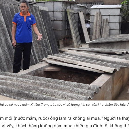
hủ cơ sở nước mắm Khiêm Trọng bức xúc vì số lượng hải sản tồn kho chậm tiêu hủy. 
ẩm mới (nước mắm, ruốc) ông làm ra không ai mua. “Người ta thấ
Vì vậy, khách hàng không dám mua khiến gia đình tôi không thể 