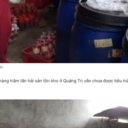
CĐ.
àng trăm tấn hải sản tồn kho ở Quảng Trị vẫn chưa được tiêu h