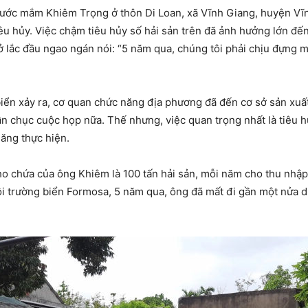
ước mắm Khiêm Trọng ở thôn Di Loan, xã Vĩnh Giang, huyện Vĩnh
u hủy. Việc chậm tiêu hủy số hải sản trên đã ảnh hưởng lớn đế
 lắc đầu ngao ngán nói: “5 năm qua, chúng tôi phải chịu đựng 
iển xảy ra, cơ quan chức năng địa phương đã đến cơ sở sản xuất
n chục cuộc họp nữa. Thế nhưng, việc quan trọng nhất là tiêu h
ăng thực hiện.
o chứa của ông Khiêm là 100 tấn hải sản, mỗi năm cho thu nhập 
i trường biển Formosa, 5 năm qua, ông đã mất đi gần một nửa di