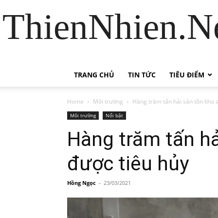
ThienNhien.Ne
TRANG CHỦ
TIN TỨC
TIÊU ĐIỂM
Home
Môi trường
Hàng trăm tấn hải sản tồn kho 
Môi trường
Nổi bật
Hàng trăm tấn h
được tiêu hủy
Hồng Ngọc
-
23/03/2021