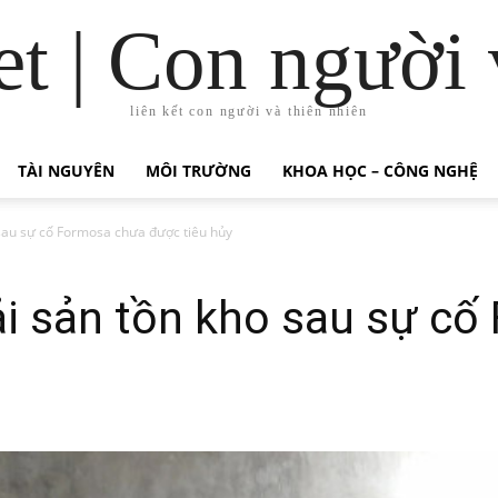
t | Con người 
liên kết con người và thiên nhiên
TÀI NGUYÊN
MÔI TRƯỜNG
KHOA HỌC – CÔNG NGHỆ
sau sự cố Formosa chưa được tiêu hủy
ải sản tồn kho sau sự c