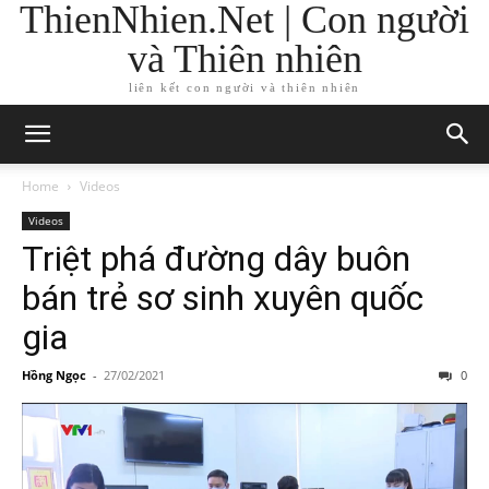
ThienNhien.Net | Con người
và Thiên nhiên
liên kết con người và thiên nhiên
Home
Videos
Videos
Triệt phá đường dây buôn
bán trẻ sơ sinh xuyên quốc
gia
Hồng Ngọc
-
27/02/2021
0