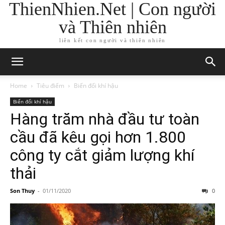
ThienNhien.Net | Con người
và Thiên nhiên
liên kết con người và thiên nhiên
Home
Tiêu điểm
Biến đổi khí hậu
Biến đổi khí hậu
Hàng trăm nhà đầu tư toàn
cầu đã kêu gọi hơn 1.800
công ty cắt giảm lượng khí
thải
Son Thuy
-
01/11/2020
0