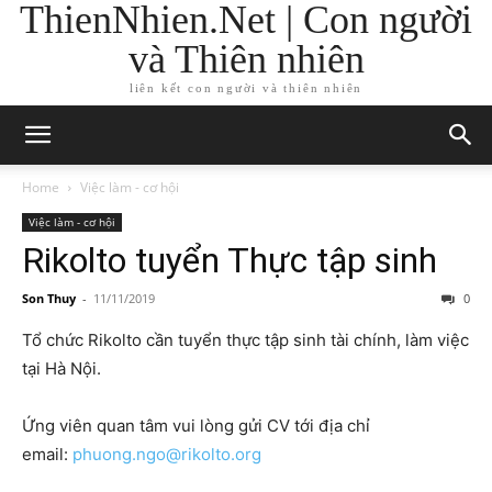
ThienNhien.Net | Con người
và Thiên nhiên
liên kết con người và thiên nhiên
Home
Việc làm - cơ hội
Việc làm - cơ hội
Rikolto tuyển Thực tập sinh
Son Thuy
-
11/11/2019
0
Tổ chức Rikolto cần tuyển thực tập sinh tài chính, làm việc
tại Hà Nội.
Ứng viên quan tâm vui lòng gửi CV tới địa chỉ
email:
phuong.ngo@rikolto.org