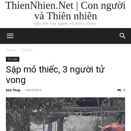
ThienNhien.Net | Con người
và Thiên nhiên
liên kết con người và thiên nhiên
Home
Tin tức
Tin tức
Sập mỏ thiếc, 3 người tử
vong
Son Thuy
-
14/03/2019
0