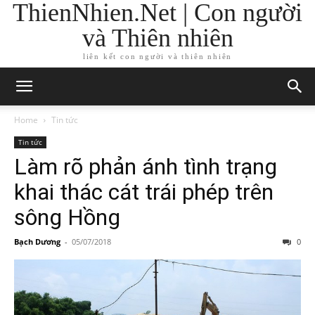
ThienNhien.Net | Con người
và Thiên nhiên
liên kết con người và thiên nhiên
Home
Tin tức
Tin tức
Làm rõ phản ánh tình trạng
khai thác cát trái phép trên
sông Hồng
Bạch Dương
-
05/07/2018
0