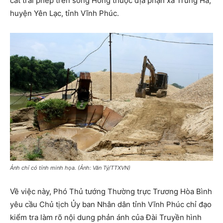
cát trái phép trên sông Hồng thuộc địa phận xã Trung Hà,
huyện Yên Lạc, tỉnh Vĩnh Phúc.
Ảnh chỉ có tính minh họa. (Ảnh: Văn Tý/TTXVN)
Về việc này, Phó Thủ tướng Thường trực Trương Hòa Bình
yêu cầu Chủ tịch Ủy ban Nhân dân tỉnh Vĩnh Phúc chỉ đạo
kiểm tra làm rõ nội dung phản ánh của Đài Truyền hình