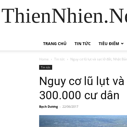
ThienNhien.Ne
TRANG CHỦ
TIN TỨC
TIÊU ĐIỂM
Home
Tin tức
Nguy cơ lũ lụt và sạt lở đất, Nhật 
Tin tức
Nguy cơ lũ lụt và
300.000 cư dân
Bạch Dương
-
22/06/2017