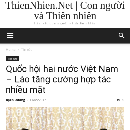
ThienNhien.Net | Con người
và Thiên nhiên
liên kết con người và thiên nhiên
Home
Tin tức
Tin tức
Quốc hội hai nước Việt Nam
– Lào tăng cường hợp tác
nhiều mặt
Bạch Dương
-
11/05/2017
0