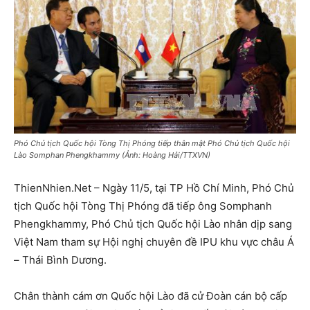
Phó Chủ tịch Quốc hội Tòng Thị Phóng tiếp thân mật Phó Chủ tịch Quốc hội
Lào Somphan Phengkhammy (Ảnh: Hoàng Hải/TTXVN)
ThienNhien.Net – Ngày 11/5, tại TP Hồ Chí Minh, Phó Chủ
tịch Quốc hội Tòng Thị Phóng đã tiếp ông Somphanh
Phengkhammy, Phó Chủ tịch Quốc hội Lào nhân dịp sang
Việt Nam tham sự Hội nghị chuyên đề IPU khu vực châu Á
– Thái Bình Dương.
Chân thành cám ơn Quốc hội Lào đã cử Đoàn cán bộ cấp