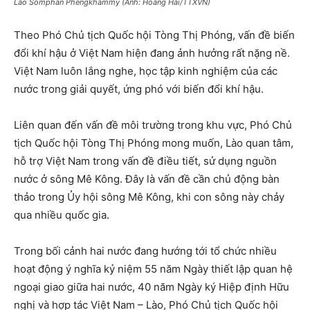
Lào Somphan Phengkhammy (Ảnh: Hoàng Hải/TTXVN)
Theo Phó Chủ tịch Quốc hội Tòng Thị Phóng, vấn đề biến
đổi khí hậu ở Việt Nam hiện đang ảnh hưởng rất nặng nề.
Việt Nam luôn lắng nghe, học tập kinh nghiệm của các
nước trong giải quyết, ứng phó với biến đổi khí hậu.
Liên quan đến vấn đề môi trường trong khu vực, Phó Chủ
tịch Quốc hội Tòng Thị Phóng mong muốn, Lào quan tâm,
hỗ trợ Việt Nam trong vấn đề điều tiết, sử dụng nguồn
nước ở sông Mê Kông. Đây là vấn đề cần chủ động bàn
thảo trong Ủy hội sông Mê Kông, khi con sông này chảy
qua nhiều quốc gia.
Trong bối cảnh hai nước đang hướng tới tổ chức nhiều
hoạt động ý nghĩa kỷ niệm 55 năm Ngày thiết lập quan hệ
ngoại giao giữa hai nước, 40 năm Ngày ký Hiệp định Hữu
nghị và hợp tác Việt Nam – Lào, Phó Chủ tịch Quốc hội