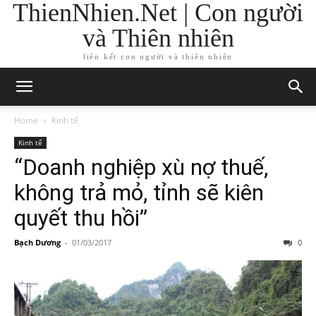
ThienNhien.Net | Con người
và Thiên nhiên
liên kết con người và thiên nhiên
Home
Kinh tế
Kinh tế
“Doanh nghiệp xù nợ thuế,
không trả mỏ, tỉnh sẽ kiên
quyết thu hồi”
Bạch Dương
-
01/03/2017
0