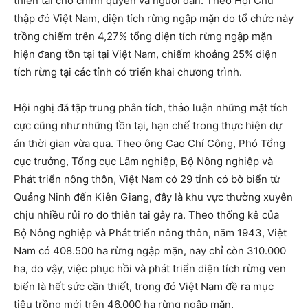
thiên tai cho chính quyền và người dân. Theo Hội Chữ
thập đỏ Việt Nam, diện tích rừng ngập mặn do tổ chức này
trồng chiếm trên 4,27% tổng diện tích rừng ngập mặn
hiện đang tồn tại tại Việt Nam, chiếm khoảng 25% diện
tích rừng tại các tỉnh có triển khai chương trình.
Hội nghị đã tập trung phân tích, thảo luận những mặt tích
cực cũng như những tồn tại, hạn chế trong thực hiện dự
án thời gian vừa qua. Theo ông Cao Chí Công, Phó Tổng
cục trưởng, Tổng cục Lâm nghiệp, Bộ Nông nghiệp và
Phát triển nông thôn, Việt Nam có 29 tỉnh có bờ biển từ
Quảng Ninh đến Kiên Giang, đây là khu vực thường xuyên
chịu nhiều rủi ro do thiên tai gây ra. Theo thống kê của
Bộ Nông nghiệp và Phát triển nông thôn, năm 1943, Việt
Nam có 408.500 ha rừng ngập mặn, nay chỉ còn 310.000
ha, do vậy, việc phục hồi và phát triển diện tích rừng ven
biển là hết sức cần thiết, trong đó Việt Nam đề ra mục
tiêu trồng mới trên 46.000 ha rừng ngập mặn.