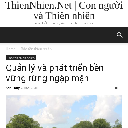
ThienNhien.Net | Con người
và Thiên nhiên
liên kết con người và thiên nhiên
Home
Bảo tồn thiên nhiên
Bảo tồn thiên nhiên
Quản lý và phát triển bền
vững rừng ngập mặn
Son Thuy
-
06/12/2016
0