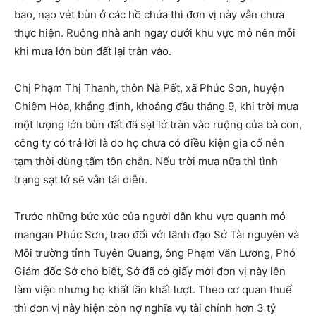
bao, nạo vét bùn ở các hồ chứa thì đơn vị này vẫn chưa
thực hiện. Ruộng nhà anh ngay dưới khu vực mỏ nên mỗi
khi mưa lớn bùn đất lại tràn vào.
Chị Phạm Thị Thanh, thôn Nà Pết, xã Phúc Sơn, huyện
Chiêm Hóa, khẳng định, khoảng đầu tháng 9, khi trời mưa
một lượng lớn bùn đất đã sạt lở tràn vào ruộng của bà con,
công ty có trả lời là do họ chưa có điều kiện gia cố nên
tạm thời dùng tấm tôn chắn. Nếu trời mưa nữa thì tình
trạng sạt lở sẽ vẫn tái diễn.
Trước những bức xúc của người dân khu vực quanh mỏ
mangan Phúc Sơn, trao đổi với lãnh đạo Sở Tài nguyên và
Môi trường tỉnh Tuyên Quang, ông Phạm Văn Lương, Phó
Giám đốc Sở cho biết, Sở đã có giấy mời đơn vị này lên
làm việc nhưng họ khất lần khất lượt. Theo cơ quan thuế
thì đơn vị này hiện còn nợ nghĩa vụ tài chính hơn 3 tỷ