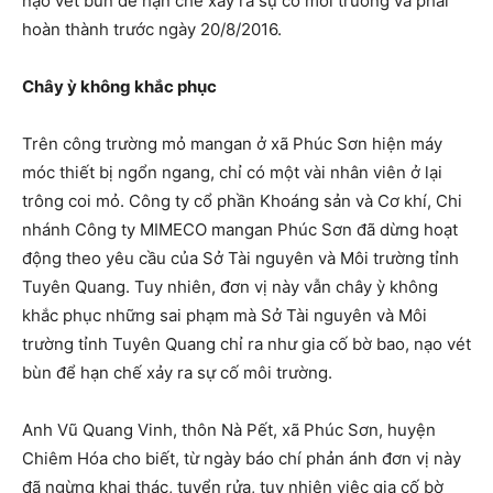
nạo vét bùn để hạn chế xảy ra sự cố môi trường và phải
hoàn thành trước ngày 20/8/2016.
Chây ỳ không khắc phục
Trên công trường mỏ mangan ở xã Phúc Sơn hiện máy
móc thiết bị ngổn ngang, chỉ có một vài nhân viên ở lại
trông coi mỏ. Công ty cổ phần Khoáng sản và Cơ khí, Chi
nhánh Công ty MIMECO mangan Phúc Sơn đã dừng hoạt
động theo yêu cầu của Sở Tài nguyên và Môi trường tỉnh
Tuyên Quang. Tuy nhiên, đơn vị này vẫn chây ỳ không
khắc phục những sai phạm mà Sở Tài nguyên và Môi
trường tỉnh Tuyên Quang chỉ ra như gia cố bờ bao, nạo vét
bùn để hạn chế xảy ra sự cố môi trường.
Anh Vũ Quang Vinh, thôn Nà Pết, xã Phúc Sơn, huyện
Chiêm Hóa cho biết, từ ngày báo chí phản ánh đơn vị này
đã ngừng khai thác, tuyển rửa, tuy nhiên việc gia cố bờ