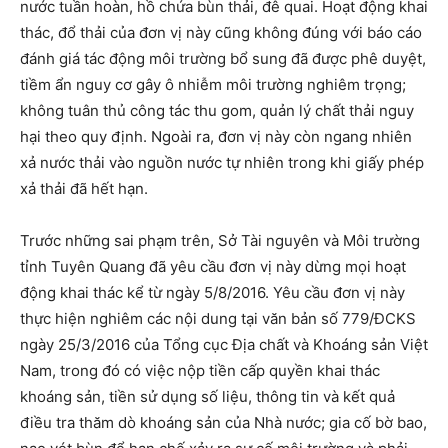
nước tuần hoàn, hồ chứa bùn thải, đê quai. Hoạt động khai
thác, đổ thải của đơn vị này cũng không đúng với báo cáo
đánh giá tác động môi trường bổ sung đã được phê duyệt,
tiềm ẩn nguy cơ gây ô nhiễm môi trường nghiêm trọng;
không tuân thủ công tác thu gom, quản lý chất thải nguy
hại theo quy định. Ngoài ra, đơn vị này còn ngang nhiên
xả nước thải vào nguồn nước tự nhiên trong khi giấy phép
xả thải đã hết hạn.
Trước những sai phạm trên, Sở Tài nguyên và Môi trường
tỉnh Tuyên Quang đã yêu cầu đơn vị này dừng mọi hoạt
động khai thác kể từ ngày 5/8/2016. Yêu cầu đơn vị này
thực hiện nghiêm các nội dung tại văn bản số 779/ĐCKS
ngày 25/3/2016 của Tổng cục Địa chất và Khoáng sản Việt
Nam, trong đó có việc nộp tiền cấp quyền khai thác
khoáng sản, tiền sử dụng số liệu, thông tin và kết quả
điều tra thăm dò khoáng sản của Nhà nước; gia cố bờ bao,