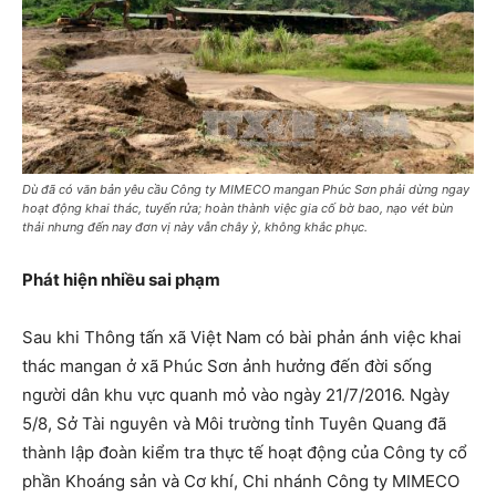
Dù đã có văn bản yêu cầu Công ty MIMECO mangan Phúc Sơn phải dừng ngay
hoạt động khai thác, tuyển rửa; hoàn thành việc gia cố bờ bao, nạo vét bùn
thải nhưng đến nay đơn vị này vẫn chây ỳ, không khắc phục.
Phát hiện nhiều sai phạm
Sau khi Thông tấn xã Việt Nam có bài phản ánh việc khai
thác mangan ở xã Phúc Sơn ảnh hưởng đến đời sống
người dân khu vực quanh mỏ vào ngày 21/7/2016. Ngày
5/8, Sở Tài nguyên và Môi trường tỉnh Tuyên Quang đã
thành lập đoàn kiểm tra thực tế hoạt động của Công ty cổ
phần Khoáng sản và Cơ khí, Chi nhánh Công ty MIMECO