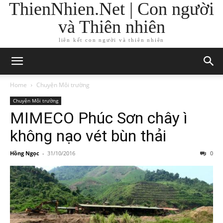
ThienNhien.Net | Con người
và Thiên nhiên
liên kết con người và thiên nhiên
Home
Chuyện Môi trường
Chuyện Môi trường
MIMECO Phúc Sơn chây ì
không nạo vét bùn thải
Hồng Ngọc
-
31/10/2016
0