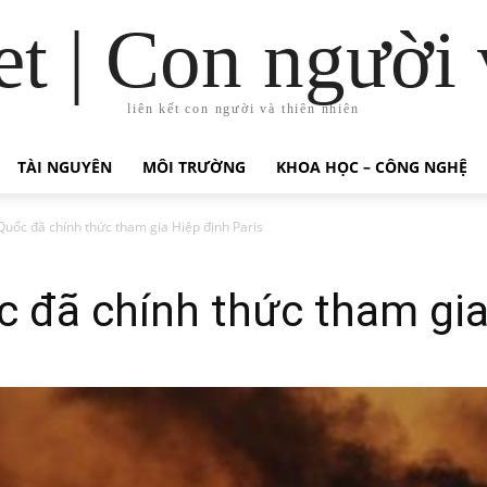
t | Con người 
liên kết con người và thiên nhiên
TÀI NGUYÊN
MÔI TRƯỜNG
KHOA HỌC – CÔNG NGHỆ
uốc đã chính thức tham gia Hiệp định Paris
 đã chính thức tham gia