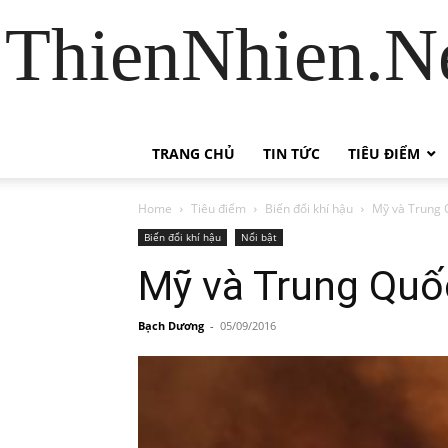
ThienNhien.Ne
TRANG CHỦ
TIN TỨC
TIÊU ĐIỂM
Home
Tiêu điểm
Biến đổi khí hậu
Mỹ và Trung Q
Biến đổi khí hậu
Nổi bật
Mỹ và Trung Quốc
Bạch Dương
-
05/09/2016