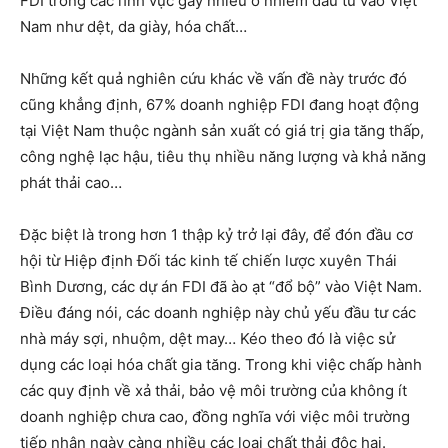
FDI trong các lĩnh vực gây nhiều ô nhiễm đầu tư vào Việt
Nam như dệt, da giày, hóa chất…
Những kết quả nghiên cứu khác về vấn đề này trước đó
cũng khẳng định, 67% doanh nghiệp FDI đang hoạt động
tại Việt Nam thuộc ngành sản xuất có giá trị gia tăng thấp,
công nghệ lạc hậu, tiêu thụ nhiều năng lượng và khả năng
phát thải cao…
Đặc biệt là trong hơn 1 thập kỷ trở lại đây, để đón đầu cơ
hội từ Hiệp định Đối tác kinh tế chiến lược xuyên Thái
Bình Dương, các dự án FDI đã ào ạt “đổ bộ” vào Việt Nam.
Điều đáng nói, các doanh nghiệp này chủ yếu đầu tư các
nhà máy sợi, nhuộm, dệt may… Kéo theo đó là việc sử
dụng các loại hóa chất gia tăng. Trong khi việc chấp hành
các quy định về xả thải, bảo vệ môi trường của không ít
doanh nghiệp chưa cao, đồng nghĩa với việc môi trường
tiếp nhận ngày càng nhiều các loại chất thải độc hại.