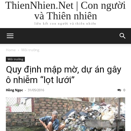
ThienNhien.Net | Con người
và Thiên nhiên
liên kết con người và thiên nhiên
Home
Môi trường
Môi trường
Quy định mập mờ, dự án gây
ô nhiễm “lọt lưới”
Hồng Ngọc
-
31/05/2016
0