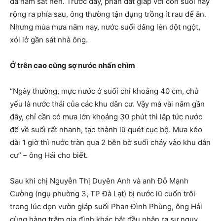
đã nằm sát nền. Trước đây, phần đất giáp với con suối này
rộng ra phía sau, ông thường tận dụng trồng ít rau để ăn.
Nhưng mùa mưa năm nay, nước suối dâng lên đột ngột,
xói lở gần sát nhà ông.
Ở trên cao cũng sợ nước nhấn chìm
“Ngày thường, mực nước ở suối chỉ khoảng 40 cm, chủ
yếu là nước thải của các khu dân cư. Vậy mà vài năm gần
đây, chỉ cần có mưa lớn khoảng 30 phút thì lập tức nước
đổ về suối rất nhanh, tạo thành lũ quét cục bộ. Mưa kéo
dài 1 giờ thì nước tràn qua 2 bên bờ suối chảy vào khu dân
cư” – ông Hải cho biết.
Sau khi chị Nguyễn Thị Duyên Anh và anh Đỗ Mạnh
Cường (ngụ phường 3, TP Đà Lạt) bị nước lũ cuốn trôi
trong lúc dọn vườn giáp suối Phan Đình Phùng, ông Hải
cùng hàng trăm gia đình khác bắt đầu nhận ra sự nguy