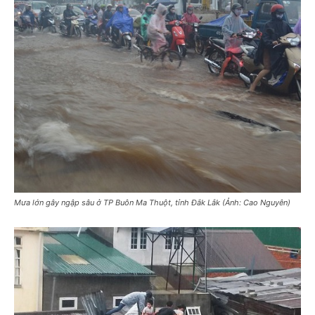
Mưa lớn gây ngập sâu ở TP Buôn Ma Thuột, tỉnh Đắk Lắk (Ảnh: Cao Nguyên)