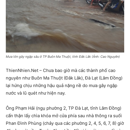
Mưa lớn gây ngập sâu ở TP Buôn Ma Thuột, tỉnh Đắk Lắk (Ảnh: Cao Nguyên)
ThienNhien.Net – Chưa bao giờ mà các thành phố cao
nguyên như Buôn Ma Thuột (Đắk Lắk), Đà Lạt (Lâm Đồng)
lại hứng chịu những hậu quả nặng nề do mưa gây ngập
nước và lũ quét như hiện nay.
Ông Phạm Hải (ngụ phường 2, TP Đà Lạt, tỉnh Lâm Đồng)
cẩn thận lấy chìa khóa mở cửa phía sau nhà thông ra suối
Phan Đình Phùng (chảy qua các phường 2, 4, 5, 6, 7, 8) giờ