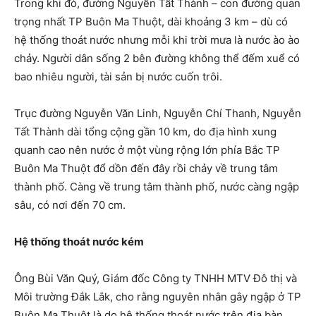
Trong khi đó, đường Nguyễn Tất Thành – con đường quan
trọng nhất TP Buôn Ma Thuột, dài khoảng 3 km – dù có
hệ thống thoát nước nhưng mỗi khi trời mưa là nước ào ào
chảy. Người dân sống 2 bên đường không thể đếm xuể có
bao nhiêu người, tài sản bị nước cuốn trôi.
Trục đường Nguyễn Văn Linh, Nguyễn Chí Thanh, Nguyễn
Tất Thành dài tổng cộng gần 10 km, do địa hình xung
quanh cao nên nước ở một vùng rộng lớn phía Bắc TP
Buôn Ma Thuột đổ dồn đến đây rồi chảy về trung tâm
thành phố. Càng về trung tâm thành phố, nước càng ngập
sâu, có nơi đến 70 cm.
Hệ thống thoát nước kém
Ông Bùi Văn Quý, Giám đốc Công ty TNHH MTV Đô thị và
Môi trường Đắk Lắk, cho rằng nguyên nhân gây ngập ở TP
Buôn Ma Thuột là do hệ thống thoát nước trên địa bàn