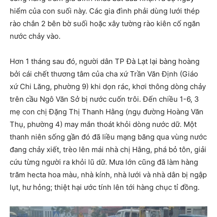
hiểm của con suối này. Các gia đình phải dùng lưới thép
rào chắn 2 bên bờ suối hoặc xây tường rào kiên cố ngăn
nước chảy vào.
Hơn 1 tháng sau đó, người dân TP Đà Lạt lại bàng hoàng
bởi cái chết thương tâm của cha xứ Trần Văn Định (Giáo
xứ Chi Lăng, phường 9) khi dọn rác, khơi thông dòng chảy
trên cầu Ngô Văn Sở bị nước cuốn trôi. Đến chiều 1-6, 3
mẹ con chị Đặng Thị Thanh Hằng (ngụ đường Hoàng Văn
Thụ, phường 4) may mắn thoát khỏi dòng nước dữ. Một
thanh niên sống gần đó đã liều mạng băng qua vùng nước
đang chảy xiết, trèo lên mái nhà chị Hằng, phá bỏ tôn, giải
cứu từng người ra khỏi lũ dữ. Mưa lớn cũng đã làm hàng
trăm hecta hoa màu, nhà kính, nhà lưới và nhà dân bị ngập
lụt, hư hỏng; thiệt hại ước tính lên tới hàng chục tỉ đồng.