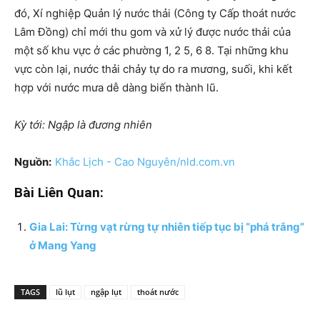
đó, Xí nghiệp Quản lý nước thải (Công ty Cấp thoát nước
Lâm Đồng) chỉ mới thu gom và xử lý được nước thải của
một số khu vực ở các phường 1, 2 5, 6 8. Tại những khu
vực còn lại, nước thải chảy tự do ra mương, suối, khi kết
hợp với nước mưa dễ dàng biến thành lũ.
Kỳ tới: Ngập là đương nhiên
Nguồn:
Khắc Lịch - Cao Nguyên/nld.com.vn
Bài Liên Quan:
Gia Lai: Từng vạt rừng tự nhiên tiếp tục bị “phá trắng”
ở Mang Yang
TAGS
lũ lụt
ngập lụt
thoát nước