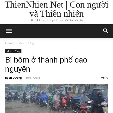
ThienNhien.Net | Con người
và Thiên nhiên
liên kết con người và thiên nhiên
Home
Môi trường
Môi trường
Bì bõm ở thành phố cao
nguyên
Bạch Dương
-
10/11/2015
0