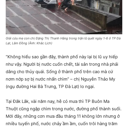
Giải cứu mẹ con chị Đặng Thị Thanh Hằng trong trận lũ quét ngày 1-6 ở TP Đà
Lạt, Lâm Đồng (Ảnh: Khắc Lịch)
“Không hiểu sao gần đây, thành phố này lại bị lũ uy hiếp
như vậy. Người bị nước cuốn chết, tài sản trong nhà phải
dâng cho thủy quái. Sống ở thành phố trên cao mà cứ
nơm nớp sợ bị nước nhấn chìm” – chị Nguyễn Thảo My
(ngụ đường Hai Bà Trưng, TP Đà Lạt) lo ngại.
Tại Đắk Lắk, vài năm nay, hễ có mưa thì TP Buôn Ma
Thuột cũng ngập chìm trong nước, đường phố thành suối.
Mới đây, những cơn mưa đầu tháng 11 không lớn nhưng ở
nhiều tuyến phố, nước chảy ầm ầm, cuốn trôi hàng trăm