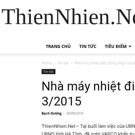
ThienNhien.Ne
TRANG CHỦ
TIN TỨC
TIÊU ĐIỂM
Home
Tin tức
Nhà máy nhiệt điện Vũng Áng II sẽ 
Tin tức
Nhà máy nhiệt đi
3/2015
Bạch Dương
-
30/09/2014
ThienNhien.Net – Tại buổi làm việc của UBN
UBND tỉnh Hà Tĩnh, đề nghị VAPCO khẩn trươ