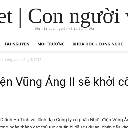
t | Con người 
liên kết con người và thiên nhiên
TÀI NGUYÊN
MÔI TRƯỜNG
KHOA HỌC – CÔNG NGHỆ
khởi công vào tháng 3/2015
ện Vũng Áng II sẽ khởi 
D tỉnh Hà Tĩnh với lãnh đạo Công ty cổ phần Nhiệt điện Vũng Á
ng hoàn thành các thủ tục chuẩn bị đầu tư dự án, phấn đấu và